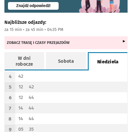
- otworzy się w nowej karcie
Znajdź odpowiedź!
Najbliższe odjazdy:
za 15 min • za 45 min • 04:35 PM
ZOBACZ TRASĘ I CZASY PRZEJAZDÓW
W dni
Sobota
Niedziela
robocze
Rozkład jazdy -
Niedziela
42
4
Odjazd
minut po godzinie 4
Godzina odjazdu
12
42
5
Odjazd
minut po godzinie 5
Odjazd
minut po godzinie 5
Godzina odjazdu
12
44
6
Odjazd
minut po godzinie 6
Odjazd
minut po godzinie 6
Godzina odjazdu
14
44
7
Odjazd
minut po godzinie 7
Odjazd
minut po godzinie 7
Godzina odjazdu
14
44
8
Odjazd
minut po godzinie 8
Odjazd
minut po godzinie 8
Godzina odjazdu
05
35
9