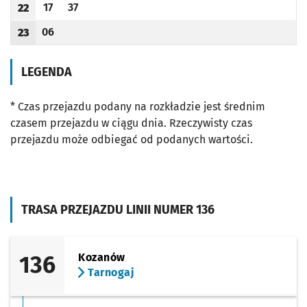
17
37
22
Odjazd
minut po godzinie 22
Odjazd
minut po godzinie 22
Godzina odjazdu
06
23
Odjazd
minut po godzinie 23
Godzina odjazdu
LEGENDA
* Czas przejazdu podany na rozkładzie jest średnim
czasem przejazdu w ciągu dnia. Rzeczywisty czas
przejazdu może odbiegać od podanych wartości.
TRASA PRZEJAZDU LINII NUMER 136
136
Kozanów
Tarnogaj