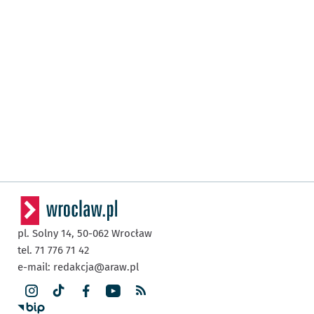
pl. Solny 14,
50-062
Wrocław
tel. 71 776 71 42
e-mail:
redakcja@araw.pl