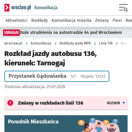
Serwis informacyjny wroclaw.pl podserwis: Komunikacja
Menu
Aktualności
Rozkłady
Komunikacja miejska
Zmiany
Piesi
Row
UWAGA!
Duże utrudnienia na autostradzie A4 pod Wrocławiem
wroclaw.pl
Komunikacja
Rozkłady jazdy MPK
Linia 136
Autobu
Rozkład jazdy autobusu 136,
kierunek: Tarnogaj
Przystanek Gądowianka
Przystanek na życzenie
NŻ
Słupek: 12533
Ostatnia aktualizacja:
25.07.2026
Zmiany w rozkładach
linii 136
ROZWIŃ
Poradnik Mieszkańca