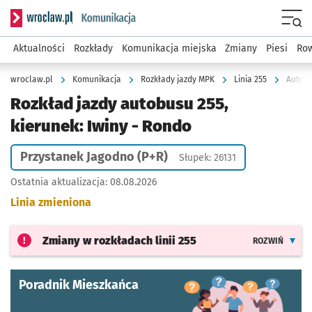
Serwis informacyjny wroclaw.pl podserwis: Komunikacja
Menu
Aktualności
Rozkłady
Komunikacja miejska
Zmiany
Piesi
Row
wroclaw.pl
Komunikacja
Rozkłady jazdy MPK
Linia 255
Autobu
Rozkład jazdy autobusu 255,
kierunek: Iwiny - Rondo
Przystanek Jagodno (P+R)
Słupek: 26131
Ostatnia aktualizacja:
08.08.2026
Linia zmieniona
Zmiany w rozkładach
linii 255
ROZWIŃ
Poradnik Mieszkańca