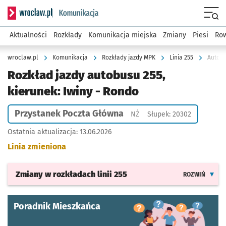
Serwis informacyjny wroclaw.pl podserwis: Komunikacja
Menu
Aktualności
Rozkłady
Komunikacja miejska
Zmiany
Piesi
Row
wroclaw.pl
Komunikacja
Rozkłady jazdy MPK
Linia 255
Autobu
Rozkład jazdy autobusu 255,
kierunek: Iwiny - Rondo
Przystanek Poczta Główna
Przystanek na życzenie
NŻ
Słupek: 20302
Ostatnia aktualizacja:
13.06.2026
Linia zmieniona
Zmiany w rozkładach
linii 255
ROZWIŃ
Poradnik Mieszkańca