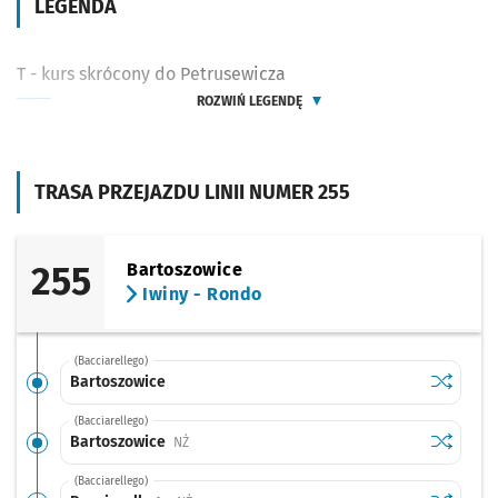
LEGENDA
T - kurs skrócony do Petrusewicza
ROZWIŃ LEGENDĘ
TRASA PRZEJAZDU LINII NUMER 255
255
Bartoszowice
Iwiny - Rondo
(Bacciarellego)
Sprawdź p
Bartoszo
Bartoszowice
(Bacciarellego)
Sprawdź p
Bartoszo
Bartoszowice
Przystanek na życzenie
NŻ
(Bacciarellego)