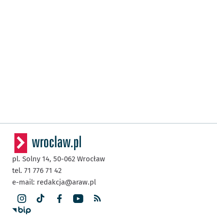
pl. Solny 14,
50-062
Wrocław
tel. 71 776 71 42
e-mail:
redakcja@araw.pl