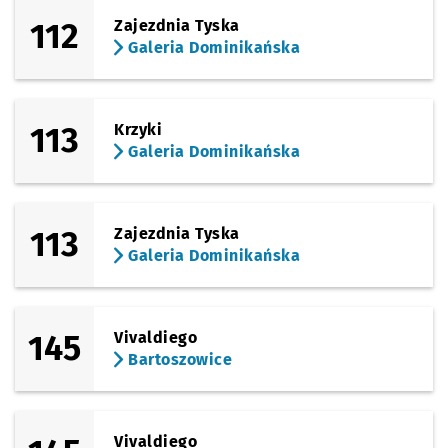
(Obornicka)
112
Zajezdnia Tyska
Sprawdź propo
Paprotna
Czas prze
Paprotna
28'
Przystanek na życzenie
NŻ
Galeria Dominikańska
(Obornicka)
Sprawdź propo
Zajezdnia Obo
Czas prze
Zajezdnia Obornicka
30'
113
Krzyki
Galeria Dominikańska
113
Zajezdnia Tyska
Galeria Dominikańska
145
Vivaldiego
Bartoszowice
Vivaldiego