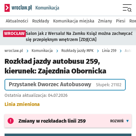
Serwis informacyjny wroclaw.pl podserwis: Komunikacja
Menu
Aktualności
Rozkłady
Komunikacja miejska
Zmiany
Piesi
Row
WROCŁAW
Salon jak z Wersalu! Na Zamku Książ można zachwycać
się przepięknym wnętrzem [ZDJĘCIA]
wroclaw.pl
Komunikacja
Rozkłady jazdy MPK
Linia 259
Autobu
Rozkład jazdy autobusu 259,
kierunek: Zajezdnia Obornicka
Przystanek Dworzec Autobusowy
Słupek: 21102
Ostatnia aktualizacja:
04.07.2026
Linia zmieniona
Zmiany w rozkładach
linii 259
ROZWIŃ