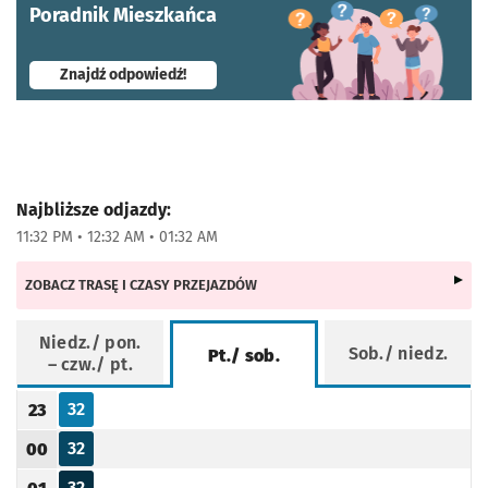
Poradnik Mieszkańca
- otworzy się w nowej karcie
Znajdź odpowiedź!
Najbliższe odjazdy:
11:32 PM • 12:32 AM • 01:32 AM
ZOBACZ TRASĘ I CZASY PRZEJAZDÓW
Niedz./ pon.
Sob./ niedz.
Pt./ sob.
– czw./ pt.
Rozkład jazdy -
Pt./ sob.
32
23
Odjazd
minut po godzinie 23
Godzina odjazdu
32
00
Odjazd
minut po godzinie 00
Godzina odjazdu
32