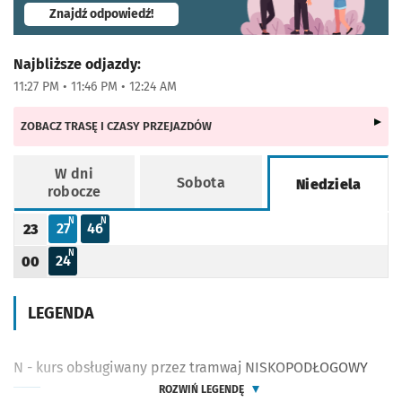
- otworzy się w nowej karcie
Znajdź odpowiedź!
Najbliższe odjazdy:
11:27 PM • 11:46 PM • 12:24 AM
ZOBACZ TRASĘ I CZASY PRZEJAZDÓW
W dni
Sobota
Niedziela
robocze
Rozkład jazdy -
Niedziela
N - KURS OBSŁUGIWANY PRZEZ TRAMWAJ NISKOPODŁOGOWY
N - KURS OBSŁUGIWANY PRZEZ TRAMWAJ NISKOPODŁOGOWY
N
N
27
46
23
Odjazd
minut po godzinie 23
Odjazd
minut po godzinie 23
Godzina odjazdu
N - KURS OBSŁUGIWANY PRZEZ TRAMWAJ NISKOPODŁOGOWY
N
24
00
Odjazd
minut po godzinie 00
Godzina odjazdu
LEGENDA
N - kurs obsługiwany przez tramwaj NISKOPODŁOGOWY
ROZWIŃ LEGENDĘ