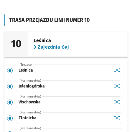
TRASA PRZEJAZDU LINII NUMER 10
10
Leśnica
Zajezdnia Gaj
(Średzka)
Sprawdź p
Leśnica
Leśnica
(Kosmonautów)
Sprawdź p
Jeleniog
Jeleniogórska
(Kosmonautów)
Sprawdź p
Wschows
Wschowska
(Kosmonautów)
Sprawdź p
Złotnicka
Złotnicka
(Kosmonautów)