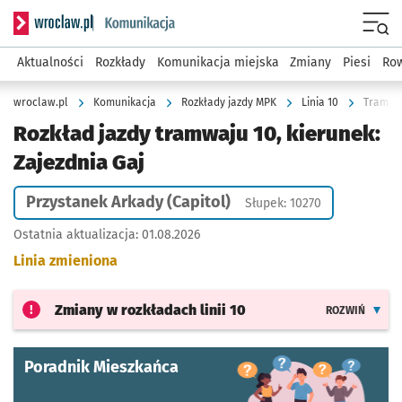
Serwis informacyjny wroclaw.pl podserwis: Komunikacja
Menu
Aktualności
Rozkłady
Komunikacja miejska
Zmiany
Piesi
Row
wroclaw.pl
Komunikacja
Rozkłady jazdy MPK
Linia 10
Tramwaj
Rozkład jazdy tramwaju 10, kierunek:
Zajezdnia Gaj
Przystanek Arkady (Capitol)
Słupek: 10270
Ostatnia aktualizacja:
01.08.2026
Linia zmieniona
Zmiany w rozkładach
linii 10
ROZWIŃ
Poradnik Mieszkańca