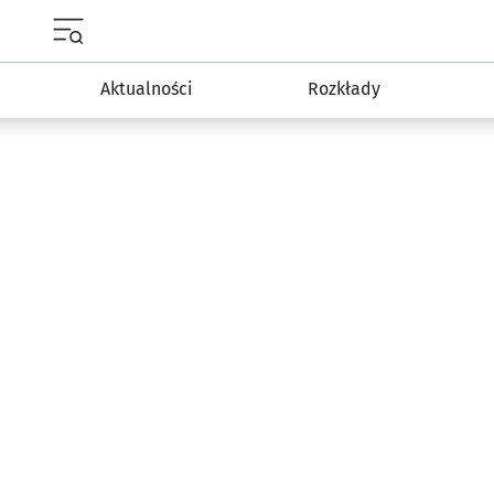
Menu główne portalu wroclaw.pl
Aktualności
Rozkłady