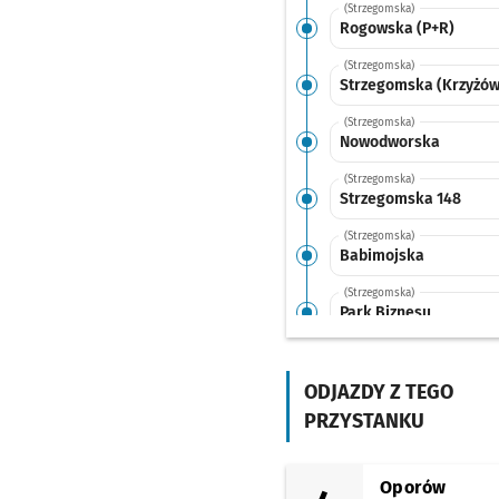
(Strzegomska)
Rogowska (P+R)
(Strzegomska)
Strzegomska (Krzyżów
(Strzegomska)
Nowodworska
(Strzegomska)
Strzegomska 148
(Strzegomska)
Babimojska
(Strzegomska)
Park Biznesu
(Robotnicza)
Wrocławski Park
Przemysłowy
ODJAZDY Z TEGO
PRZYSTANKU
(TAT)
Śrubowa
(TAT)
Oporów