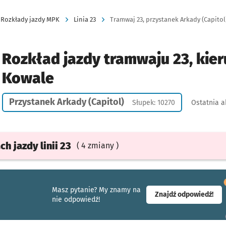
Rozkłady jazdy MPK
Linia 23
Tramwaj 23, przystanek Arkady (Capitol)
Rozkład jazdy tramwaju 23, kier
Kowale
Przystanek Arkady (Capitol)
Słupek: 10270
Ostatnia a
ach
jazdy
linii 23
( 4 zmiany )
Masz pytanie? My znamy na
- ot
Znajdź odpowiedź!
nie odpowiedź!