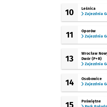
Hala Targowa
Leśnica
10
(Bema)
Zajezdnia G
Pl. Bema
(Bema)
Na Szańcach
Oporów
11
Zajezdnia G
(Poniatowskiego)
Jedności Narodowej
(Jedności Narodowej)
Nowowiejska
Wrocław Now
13
Dwór (P+R)
(Jedności Narodowej)
Zajezdnia G
Daszyńskiego
(Jedności Narodowej)
Mosty Warszawskie
Osobowice
14
Zajezdnia G
(Toruńska)
Kromera
(Toruńska)
Kętrzyńska
Poświętne
15
Park Połud