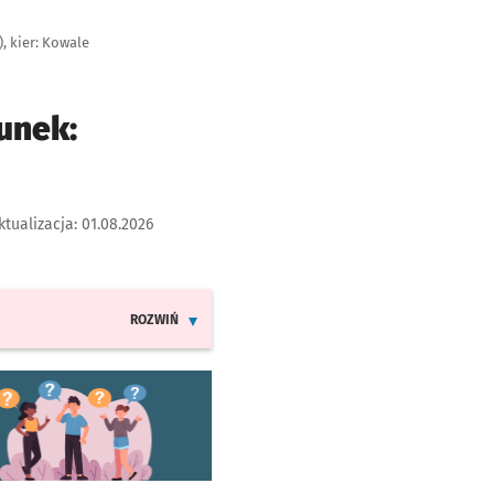
, kier: Kowale
unek:
ktualizacja:
01.08.2026
ROZWIŃ
INFORMACJE O ZMIANACH W ROZKŁADACH JAZDY LINII 23
worzy się w nowej karcie