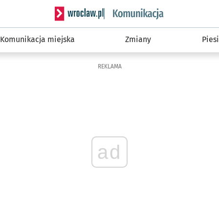
Serwis informacyjny wroclaw.pl podserwis: Ko
Komunikacja miejska
Zmiany
Piesi
REKLAMA
ad