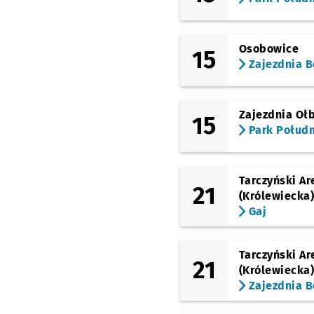
(Kwidzyńska)
Kwidzyńska
(Kwidzyńska)
Osobowice
15
Gęsia
Zajezdnia B
(Kwidzyńska)
Bociania
(Kwidzyńska)
Zajezdnia Oł
15
Kowale
Park Połud
Tarczyński Ar
21
(Królewiecka
Gaj
Tarczyński Ar
21
(Królewiecka
Zajezdnia B