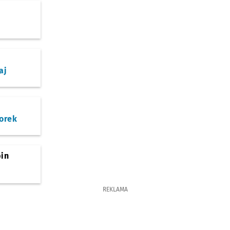
aj
orek
bin
REKLAMA