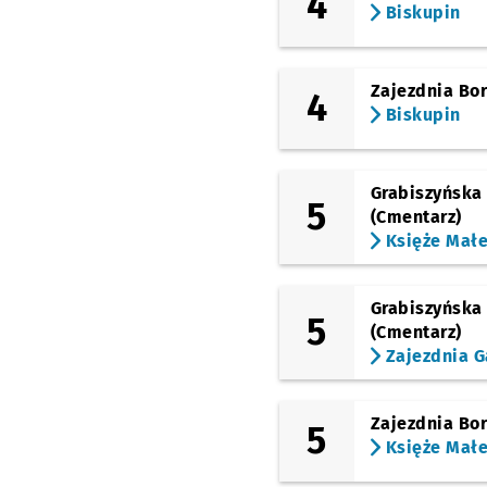
4
Smolecka
Biskupin
(TAT)
Dworzec Świebodzki
Zajezdnia Bo
4
(Piłsudskiego)
Pl. Orląt Lwowskich
Biskupin
(Piłsudskiego)
Pl. Legionów
Grabiszyńska
5
(Piłsudskiego)
(Cmentarz)
Arkady (Capitol)
Księże Mał
(Piłsudskiego)
Dworzec Główny
Grabiszyńska
5
(Kołłątaja)
(Cmentarz)
Bastion Sakwowy
Zajezdnia G
(bł. Czesława)
Galeria Dominikańska
Zajezdnia Bo
5
(św. Katarzyny)
Pl. Nowy Targ
Księże Mał
(Piaskowa)