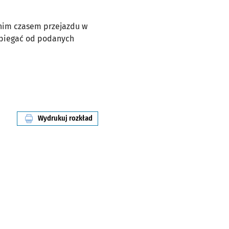
dnim czasem przejazdu w
dbiegać od podanych
Wydrukuj rozkład
linii nr 23