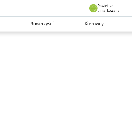
Powietrze
we Wrocławiu
munikacja
umiarkowane
Rowerzyści
Kierowcy