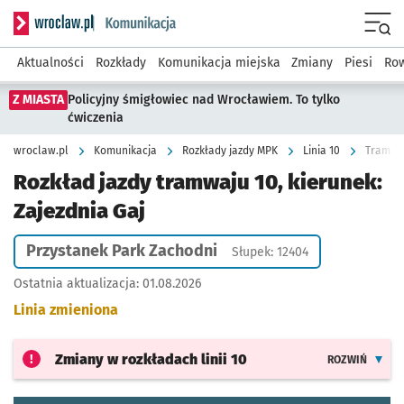
Serwis informacyjny wroclaw.pl podserwis: Komunikacja
Menu
Aktualności
Rozkłady
Komunikacja miejska
Zmiany
Piesi
Row
Z MIASTA
Policyjny śmigłowiec nad Wrocławiem. To tylko
ćwiczenia
wroclaw.pl
Komunikacja
Rozkłady jazdy MPK
Linia 10
Tramwaj
Rozkład jazdy tramwaju 10, kierunek:
Zajezdnia Gaj
Przystanek Park Zachodni
Słupek: 12404
Ostatnia aktualizacja:
01.08.2026
Linia zmieniona
Zmiany w rozkładach
linii 10
ROZWIŃ