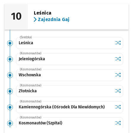
10
Leśnica
Zajezdnia Gaj
(Średzka)
Sprawdź p
Leśnica
Leśnica
(Kosmonautów)
Sprawdź p
Jeleniog
Jeleniogórska
(Kosmonautów)
Sprawdź p
Wschows
Wschowska
(Kosmonautów)
Sprawdź p
Złotnicka
Złotnicka
(Kosmonautów)
Sprawdź p
Kamienno
Kamiennogórska (Ośrodek Dla Niewidomych)
(Kosmonautów)
Sprawdź p
Kosmonau
Kosmonautów (Szpital)