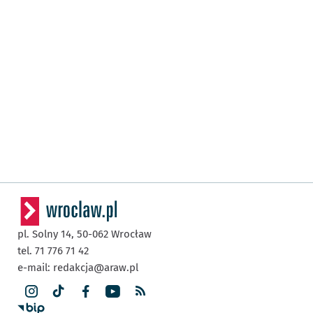
pl. Solny 14,
50-062
Wrocław
tel. 71 776 71 42
e-mail:
redakcja@araw.pl