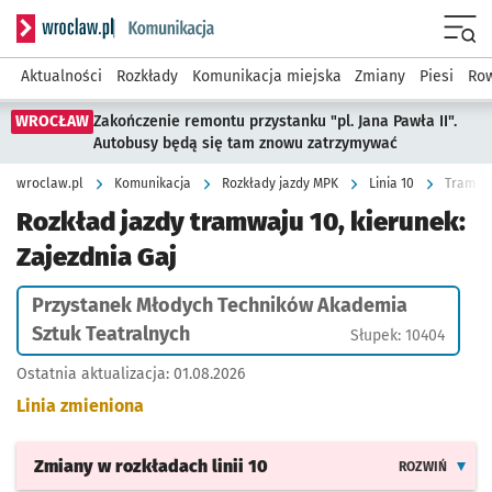
Serwis informacyjny wroclaw.pl podserwis: Komunikacja
Menu
Aktualności
Rozkłady
Komunikacja miejska
Zmiany
Piesi
Row
WROCŁAW
Zakończenie remontu przystanku "pl. Jana Pawła II".
Autobusy będą się tam znowu zatrzymywać
wroclaw.pl
Komunikacja
Rozkłady jazdy MPK
Linia 10
Rozkład jazdy tramwaju 10, kierunek:
Zajezdnia Gaj
Przystanek Młodych Techników Akademia
Sztuk Teatralnych
Słupek: 10404
Ostatnia aktualizacja:
01.08.2026
Linia zmieniona
Zmiany w rozkładach
linii 10
ROZWIŃ