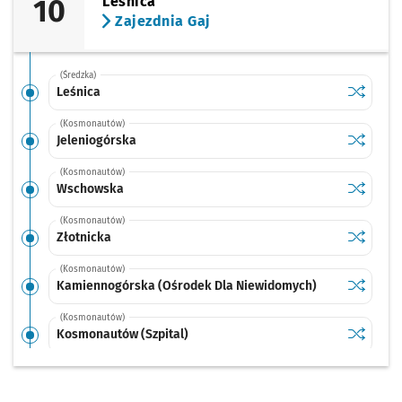
10
Leśnica
Zajezdnia Gaj
(Średzka)
Sprawdź p
Leśnica
Leśnica
(Kosmonautów)
Sprawdź p
Jeleniog
Jeleniogórska
(Kosmonautów)
Sprawdź p
Wschows
Wschowska
(Kosmonautów)
Sprawdź p
Złotnicka
Złotnicka
(Kosmonautów)
Sprawdź p
Kamienno
Kamiennogórska (Ośrodek Dla Niewidomych)
(Kosmonautów)
Sprawdź p
Kosmonau
Kosmonautów (Szpital)
(Kosmonautów)
Sprawdź p
Kosmona
Kosmonautów