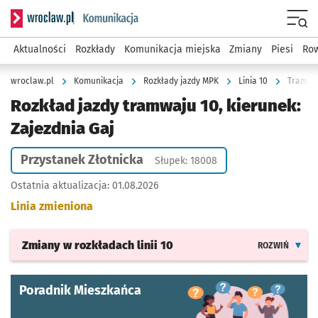
Serwis informacyjny wroclaw.pl podserwis: Komunikacja
Menu
Aktualności
Rozkłady
Komunikacja miejska
Zmiany
Piesi
Row
wroclaw.pl
Komunikacja
Rozkłady jazdy MPK
Linia 10
Tramwaj
Rozkład jazdy tramwaju 10, kierunek:
Zajezdnia Gaj
Przystanek Złotnicka
Słupek: 18008
Ostatnia aktualizacja:
01.08.2026
Linia zmieniona
Zmiany w rozkładach
linii 10
ROZWIŃ
Poradnik Mieszkańca