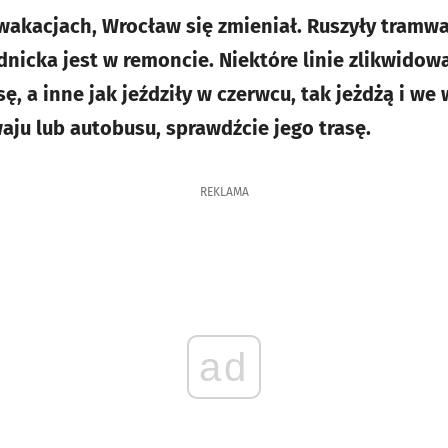
 wakacjach, Wrocław się zmieniał. Ruszyły tramw
dnicka jest w remoncie. Niektóre linie zlikwidow
sę, a inne jak jeździły w czerwcu, tak jeżdżą i we
aju lub autobusu, sprawdźcie jego trasę.
REKLAMA
ad