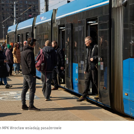
em MPK Wrocław wsiadają pasażerowie