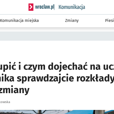
Serwis informacyjny wroclaw.pl podserwis: Ko
Komunikacja miejska
Zmiany
Piesi
kupić i czym dojechać na u
ika sprawdzajcie rozkłady
zmiany
kowska