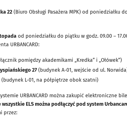
ska 22
(Biuro Obsługi Pasażera MPK) od poniedziałku do
stopada
od poniedziałku do piątku w godz. 09.00 – 17.
denta URBANCARD:
(łącznik pomiędzy akademikami „Kredka” i „Ołówek”)
Wyspiańskiego 27
(budynek A-01, wejście od ul. Norwida
5
(budynek L-01, na półpiętrze obok szatni)
ystemie URBANCARD można zakupić elektroniczne bile
e wszystkie ELS można podłączyć pod system Urbancar
 przez: