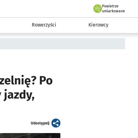
Powietrze
we Wrocławiu
munikacja
umiarkowane
Rowerzyści
Kierowcy
czelnię? Po
 jazdy,
artykuł
Udostępnij