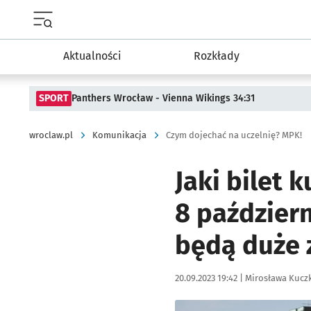
Menu główne portalu wroclaw.pl
Aktualności
Rozkłady
SPORT
Panthers Wrocław - Vienna Wikings 34:31
wroclaw.pl
Komunikacja
Czym dojechać na uczelnię? MPK!
Jaki bilet 
8 październ
będą duże 
Data publikacji:
Autor:
20.09.2023 19:42 |
Mirosława Kucz
Kliknij, aby powiększyć