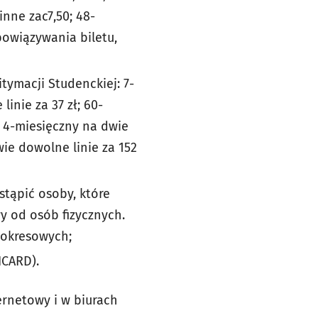
inne zac7,50; 48-
obowiązywania biletu,
tymacji Studenckiej: 7-
linie za 37 zł; 60-
ł; 4-miesięczny na dwie
wie dowolne linie za 152
tąpić osoby, które
y od osób fizycznych.
 okresowych;
CARD).
ernetowy i w biurach