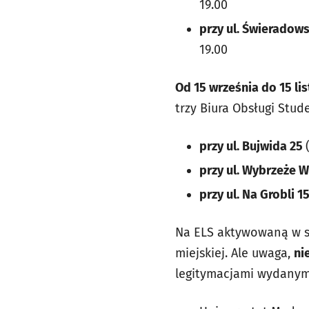
19.00
przy ul. Świeradow
19.00
Od 15 września do 15 li
trzy Biura Obsługi Stu
przy ul. Bujwida 25
przy ul. Wybrzeże 
przy ul. Na Grobli 1
Na ELS aktywowaną w s
miejskiej. Ale uwaga,
ni
legitymacjami wydanymi