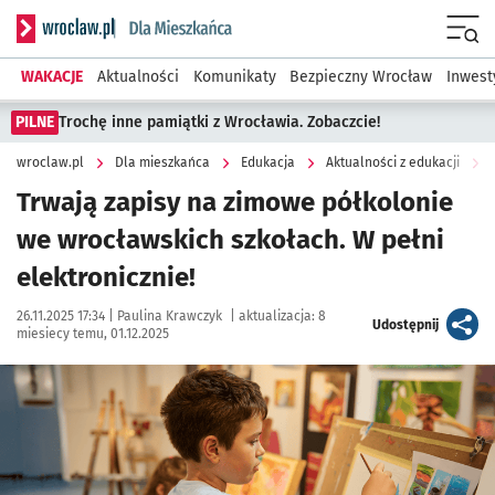
Serwis informacyjny wroclaw.pl podserwis: Dla mieszkańca
Menu
WAKACJE
Aktualności
Komunikaty
Bezpieczny Wrocław
Inwest
PILNE
Trochę inne pamiątki z Wrocławia. Zobaczcie!
wroclaw.pl
Dla mieszkańca
Edukacja
Aktualności z edukacji
Trwają zapisy na zimowe półkolonie
we wrocławskich szkołach. W pełni
elektronicznie!
Data publikacji:
Autor:
26.11.2025 17:34 |
Paulina Krawczyk
|
aktualizacja:
8
artykuł
Udostępnij
miesiecy temu, 01.12.2025
Kliknij, aby powiększyć