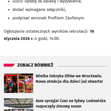
uiścić opłatę za opiekę i wyżywienie,
dodać wymagane załączniki,
podpisać wniosek Profilem Zaufanym.
Ogłoszenie ostatecznych wyników rekrutacji:
19
stycznia 2026 r.
o godz. 14:00.
ZOBACZ RÓWNIEŻ
otworzy się w nowej karcie
Wielka Fabryka Elfów we Wrocławiu.
Nowa atrakcja dla dzieci już otwarta!
otworzy się w nowej karcie
Aura sprzyja! Czas na łyżwy. Lodowiska
rozpoczęły zimowy sezon