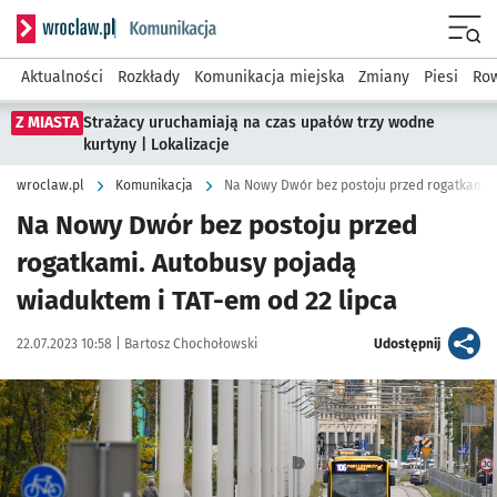
Serwis informacyjny wroclaw.pl podserwis: Komunikacja
Menu
Aktualności
Rozkłady
Komunikacja miejska
Zmiany
Piesi
Row
Z MIASTA
Strażacy uruchamiają na czas upałów trzy wodne
kurtyny | Lokalizacje
wroclaw.pl
Komunikacja
Na Nowy Dwór bez postoju przed
rogatkami. Autobusy pojadą
wiaduktem i TAT-em od 22 lipca
Data publikacji:
Autor:
artykuł
22.07.2023 10:58 |
Bartosz Chochołowski
Udostępnij
Kliknij, aby powiększyć