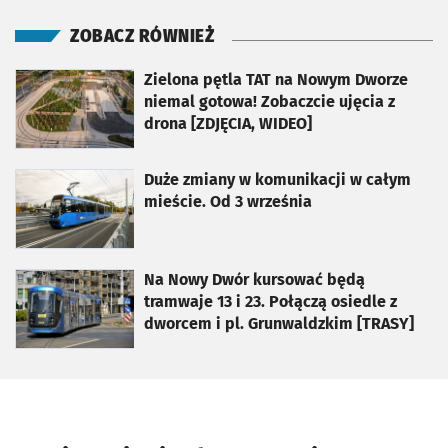
ZOBACZ RÓWNIEŻ
otworzy się w nowej karcie
Zielona pętla TAT na Nowym Dworze
niemal gotowa! Zobaczcie ujęcia z
drona [ZDJĘCIA, WIDEO]
otworzy się w nowej karcie
Duże zmiany w komunikacji w całym
mieście. Od 3 września
otworzy się w nowej karcie
Na Nowy Dwór kursować będą
tramwaje 13 i 23. Połączą osiedle z
dworcem i pl. Grunwaldzkim [TRASY]