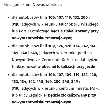
Strzegomskiej i Nowodworskiej:
dla autobusów linii
106
,
107
,
119
,
132
,
206
i
319,
jadących w kierunku Muchoboru Wielkiego
lub Portu Lotniczego
będzie zlokalizowany przy
nowym torowisku tramwajowym
;
dla autobusów linii
109
,
124
,
126
,
134
,
142
,
148
,
149
,
246
i
249,
jadących w kierunku pętli na
Nowym Dworze, Żernik lub Kuźnik nadal będzie
funkcjonował
w obecnej lokalizacji przy jezdni
;
dla autobusów linii
106
,
107
,
109
,
119
,
124
,
126
,
132
,
134
,
142
,
148
,
149
,
206
,
246
,
249
i
319,
jadących w kierunku centrum miasta, FAT-u
lub ulicy Legnickiej
będzie zlokalizowany przy
nowym torowisku tramwajowym
.