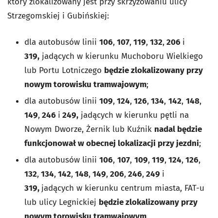
który zlokalizowany jest przy skrzyżowaniu ulicy
Strzegomskiej i Gubińskiej:
dla autobusów linii
106
,
107
,
119
,
132
,
206
i
319,
jadących w kierunku Muchoboru Wielkiego
lub Portu Lotniczego
będzie zlokalizowany przy
nowym torowisku tramwajowym
;
dla autobusów linii
109
,
124
,
126
,
134
,
142
,
148
,
149
,
246
i
249,
jadących w kierunku pętli na
Nowym Dworze, Żernik lub Kuźnik
nadal będzie
funkcjonował w obecnej lokalizacji przy jezdni
;
dla autobusów linii
106
,
107
,
109
,
119
,
124
,
126
,
132
,
134
,
142
,
148
,
149
,
206
,
246
,
249
i
319,
jadących w kierunku centrum miasta, FAT-u
lub ulicy Legnickiej
będzie zlokalizowany przy
nowym torowisku tramwajowym
.