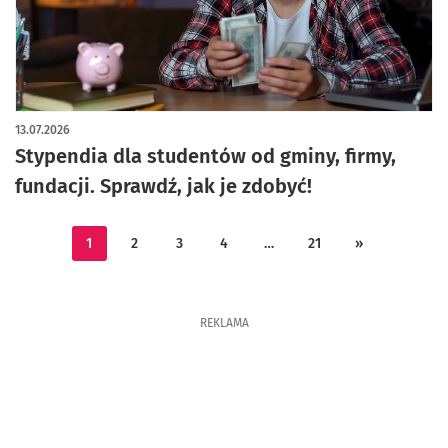
13.07.2026
Stypendia dla studentów od gminy, firmy,
fundacji. Sprawdź, jak je zdobyć!
1
2
3
4
…
21
»
REKLAMA