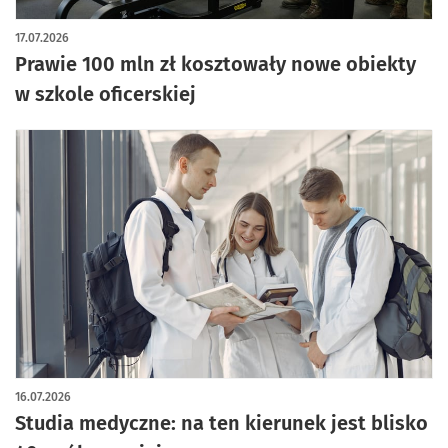
artykuł z galerią zdjęć
17.07.2026
Prawie 100 mln zł kosztowały nowe obiekty
w szkole oficerskiej
16.07.2026
Studia medyczne: na ten kierunek jest blisko