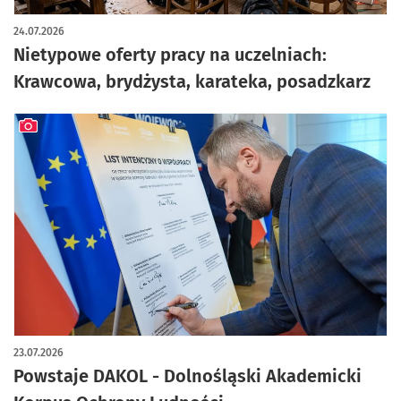
24.07.2026
Nietypowe oferty pracy na uczelniach:
Krawcowa, brydżysta, karateka, posadzkarz
artykuł z galerią zdjęć
23.07.2026
Powstaje DAKOL - Dolnośląski Akademicki