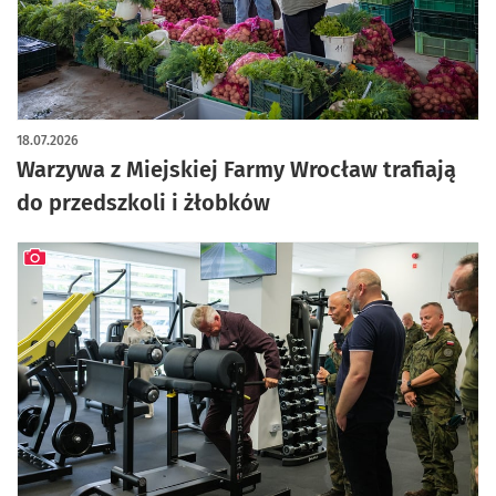
artykuł z galerią zdjęć
18.07.2026
Warzywa z Miejskiej Farmy Wrocław trafiają
do przedszkoli i żłobków