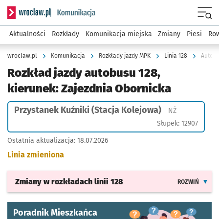
Serwis informacyjny wroclaw.pl podserwis: Komunikacja
Menu
Aktualności
Rozkłady
Komunikacja miejska
Zmiany
Piesi
Row
wroclaw.pl
Komunikacja
Rozkłady jazdy MPK
Linia 128
Autobu
Rozkład jazdy autobusu 128,
kierunek: Zajezdnia Obornicka
Przystanek Kuźniki (Stacja Kolejowa)
Przystanek na
NŻ
Słupek: 12907
Ostatnia aktualizacja:
18.07.2026
Linia zmieniona
Zmiany w rozkładach
linii 128
ROZWIŃ
Poradnik Mieszkańca