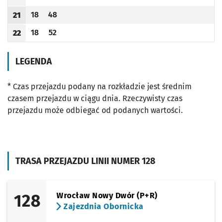
Odjazd
minut po godzinie 20
Odjazd
minut po godzinie 20
Godzina odjazdu
18
48
21
Odjazd
minut po godzinie 21
Odjazd
minut po godzinie 21
Godzina odjazdu
18
52
22
Odjazd
minut po godzinie 22
Odjazd
minut po godzinie 22
Godzina odjazdu
LEGENDA
* Czas przejazdu podany na rozkładzie jest średnim
czasem przejazdu w ciągu dnia. Rzeczywisty czas
przejazdu może odbiegać od podanych wartości.
TRASA PRZEJAZDU LINII NUMER 128
128
Wrocław Nowy Dwór (P+R)
Zajezdnia Obornicka