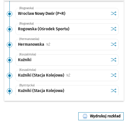
(Rogowska)
Sprawdź p
Wrocław 
Wrocław Nowy Dwór (P+R)
(Rogowska)
Sprawdź p
Rogowska
Rogowska (Ośrodek Sportu)
(Hermanowska)
Sprawdź p
Hermano
Hermanowska
Przystanek na życzenie
NŻ
(Koszalińska)
Sprawdź p
Kuźniki
Kuźniki
(Koszalińska)
Sprawdź p
Kuźniki (
Kuźniki (Stacja Kolejowa)
Przystanek na życzenie
NŻ
(Bystrzycka)
Sprawdź p
Kuźniki (
Kuźniki (Stacja Kolejowa)
(Bystrzycka)
Sprawdź p
Bystrzyc
Bystrzycka
Wydrukuj rozkład
(Balonowa)
linii nr 128
Sprawdź p
Hynka
Hynka