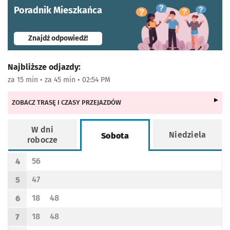
Poradnik Mieszkańca
- otworzy się w nowej karcie
Znajdź odpowiedź!
Najbliższe odjazdy:
za 15 min • za 45 min • 02:54 PM
ZOBACZ TRASĘ I CZASY PRZEJAZDÓW
W dni
Niedziela
Sobota
robocze
Rozkład jazdy -
Sobota
56
4
Odjazd
minut po godzinie 4
Godzina odjazdu
47
5
Odjazd
minut po godzinie 5
Godzina odjazdu
18
48
6
Odjazd
minut po godzinie 6
Odjazd
minut po godzinie 6
Godzina odjazdu
18
48
7
Odjazd
minut po godzinie 7
Odjazd
minut po godzinie 7
Godzina odjazdu