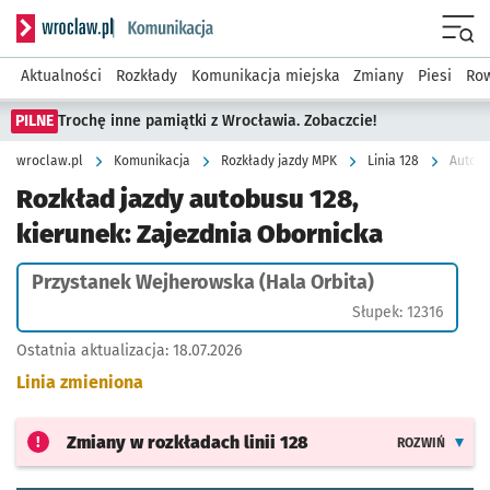
Serwis informacyjny wroclaw.pl podserwis: Komunikacja
Menu
Aktualności
Rozkłady
Komunikacja miejska
Zmiany
Piesi
Row
PILNE
Trochę inne pamiątki z Wrocławia. Zobaczcie!
wroclaw.pl
Komunikacja
Rozkłady jazdy MPK
Linia 128
Autobu
Rozkład jazdy autobusu 128,
kierunek: Zajezdnia Obornicka
Przystanek Wejherowska (Hala Orbita)
Słupek: 12316
Ostatnia aktualizacja:
18.07.2026
Linia zmieniona
Zmiany w rozkładach
linii 128
ROZWIŃ