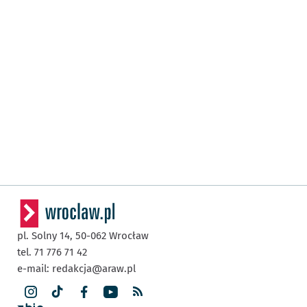
pl. Solny 14,
50-062
Wrocław
tel. 71 776 71 42
e-mail:
redakcja@araw.pl