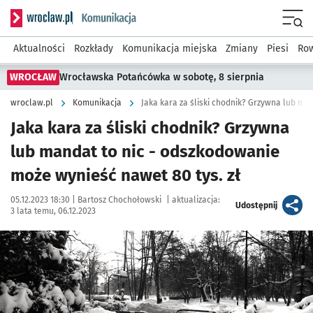
Serwis informacyjny wroclaw.pl podserwis: Komunikacja
Menu
Aktualności
Rozkłady
Komunikacja miejska
Zmiany
Piesi
Row
WROCŁAW
Wrocławska Potańcówka w sobotę, 8 sierpnia
wroclaw.pl
Komunikacja
Jaka kara za śliski chodnik? Grzywna
lub mandat to nic - odszkodowanie
może wynieść nawet 80 tys. zł
Data publikacji:
Autor:
05.12.2023 18:30 |
Bartosz Chochołowski
|
aktualizacja:
artykuł
Udostępnij
3 lata temu, 06.12.2023
Kliknij, aby powiększyć