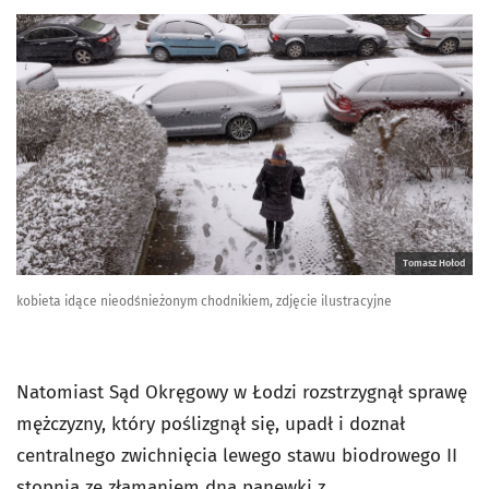
Tomasz Hołod
kobieta idące nieodśnieżonym chodnikiem, zdjęcie ilustracyjne
Natomiast Sąd Okręgowy w Łodzi rozstrzygnął sprawę
mężczyzny, który poślizgnął się, upadł i doznał
centralnego zwichnięcia lewego stawu biodrowego II
stopnia ze złamaniem dna panewki z