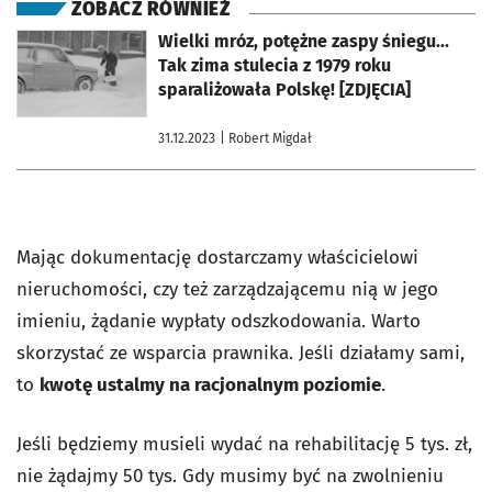
ZOBACZ RÓWNIEŻ
otworzy się w nowej karcie
Wielki mróz, potężne zaspy śniegu...
Tak zima stulecia z 1979 roku
sparaliżowała Polskę! [ZDJĘCIA]
31.12.2023
| Robert Migdał
Mając dokumentację dostarczamy właścicielowi
nieruchomości, czy też zarządzającemu nią w jego
imieniu, żądanie wypłaty odszkodowania. Warto
skorzystać ze wsparcia prawnika. Jeśli działamy sami,
to
kwotę ustalmy na racjonalnym poziomie
.
Jeśli będziemy musieli wydać na rehabilitację 5 tys. zł,
nie żądajmy 50 tys. Gdy musimy być na zwolnieniu