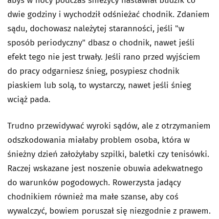
abyś w nocy podczas śnieżycy nastawiał budzik co
dwie godziny i wychodził odśnieżać chodnik. Zdaniem
sądu, dochowasz należytej staranności, jeśli "w
sposób periodyczny" dbasz o chodnik, nawet jeśli
efekt tego nie jest trwały. Jeśli rano przed wyjściem
do pracy odgarniesz śnieg, posypiesz chodnik
piaskiem lub solą, to wystarczy, nawet jeśli śnieg
wciąż pada.
Trudno przewidywać wyroki sądów, ale z otrzymaniem
odszkodowania miałaby problem osoba, która w
śnieżny dzień założyłaby szpilki, baletki czy tenisówki.
Raczej wskazane jest noszenie obuwia adekwatnego
do warunków pogodowych. Rowerzysta jadący
chodnikiem również ma małe szanse, aby coś
wywalczyć, bowiem poruszał się niezgodnie z prawem.