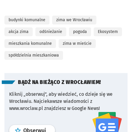
budynki komunalne
zima we Wrocławiu
akcja zima
odśnieżanie
pogoda
Ekosystem
mieszkania komunalne
zima w mieście
spółdzielnia mieszkaniowa
BĄDŹ NA BIEŻĄCO Z WROCŁAWIEM!
Kliknij „obserwuj”, aby wiedzieć, co dzieje się we
Wrocławiu.
Najciekawsze wiadomości z
www.wroclaw.pl znajdziesz w Google News!
profil
google news
serwisu wroclaw
Obserwuj