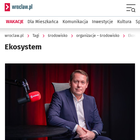
Serwis informacyjny wroclaw.pl
Menu
WAKACJE
Dla Mieszkańca
Komunikacja
Inwestycje
Kultura
Sp
wroclaw.pl
Tagi
środowisko
organizacje – środowisko
Ekosy
Ekosystem