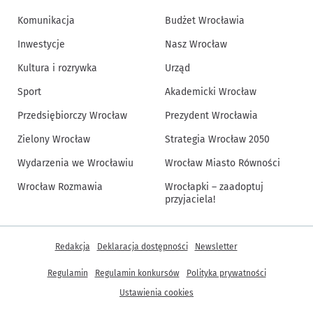
Komunikacja
Budżet Wrocławia
Inwestycje
Nasz Wrocław
Kultura i rozrywka
Urząd
Sport
Akademicki Wrocław
Przedsiębiorczy Wrocław
Prezydent Wrocławia
Zielony Wrocław
Strategia Wrocław 2050
Wydarzenia we Wrocławiu
Wrocław Miasto Równości
Wrocław Rozmawia
Wrocłapki – zaadoptuj
przyjaciela!
Inne informacje
Redakcja
Deklaracja dostępności
Newsletter
Regulamin
Regulamin konkursów
Polityka prywatności
Ustawienia cookies