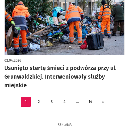
artykuł z galerią zdjęć
02.04.2026
Usunięto stertę śmieci z podwórza przy ul.
Grunwaldzkiej. Interweniowały służby
miejskie
1
2
3
4
…
14
»
REKLAMA