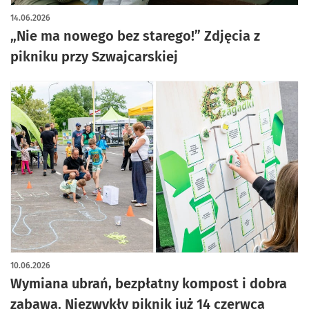
artykuł z galerią zdjęć
14.06.2026
„Nie ma nowego bez starego!” Zdjęcia z
pikniku przy Szwajcarskiej
10.06.2026
Wymiana ubrań, bezpłatny kompost i dobra
zabawa. Niezwykły piknik już 14 czerwca