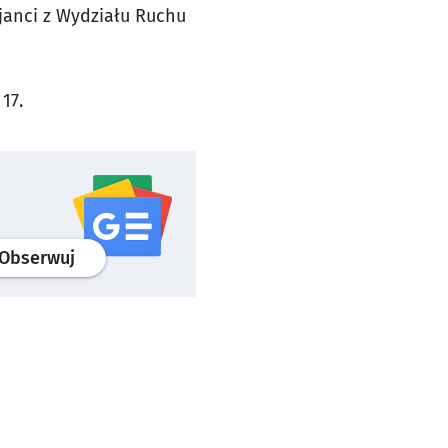
cjanci z Wydziału Ruchu
17.
profil
google news
serwisu wroclaw.pl
Obserwuj