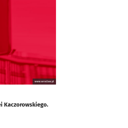
www.wroclaw.pl
i Kaczorowskiego.