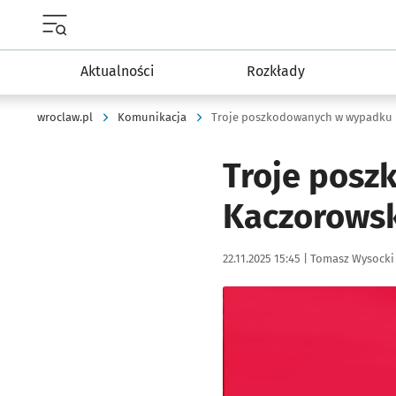
Menu główne portalu wroclaw.pl
Aktualności
Rozkłady
wroclaw.pl
Komunikacja
Troje poszkodowanych w wypadku n
Troje posz
Kaczorows
Data publikacji:
Autor:
22.11.2025 15:45 |
Tomasz Wysocki
Kliknij, aby powiększyć