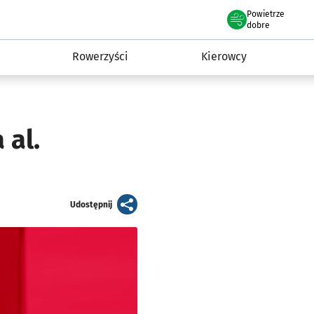
Powietrze
we Wrocławiu
munikacja
dobre
Rowerzyści
Kierowcy
 al.
artykuł
Udostępnij