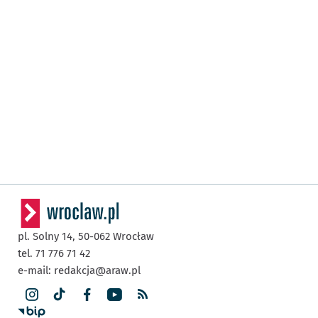
pl. Solny 14,
50-062
Wrocław
tel. 71 776 71 42
e-mail:
redakcja@araw.pl