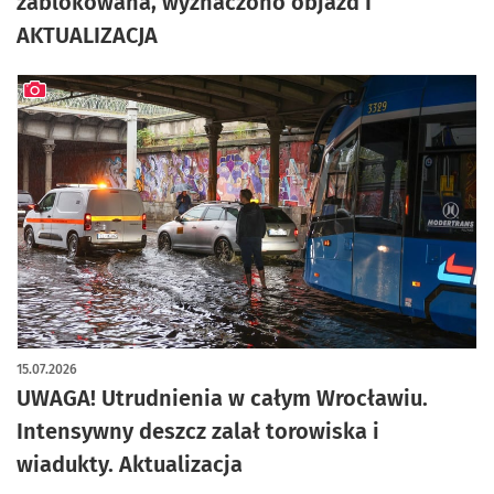
zablokowana, wyznaczono objazd I
AKTUALIZACJA
artykuł z galerią zdjęć
15.07.2026
UWAGA! Utrudnienia w całym Wrocławiu.
Intensywny deszcz zalał torowiska i
wiadukty. Aktualizacja