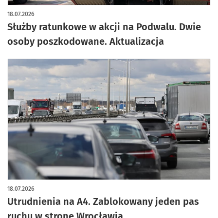
artykuł z galerią zdjęć
18.07.2026
Służby ratunkowe w akcji na Podwalu. Dwie
osoby poszkodowane. Aktualizacja
18.07.2026
Utrudnienia na A4. Zablokowany jeden pas
ruchu w stronę Wrocławia