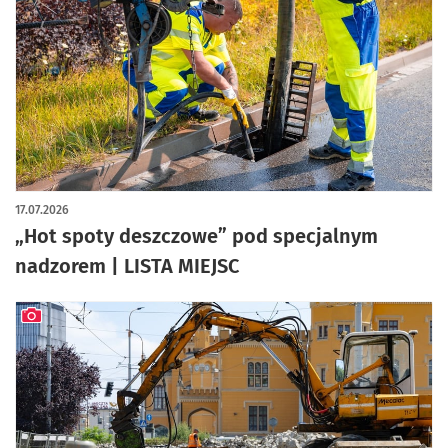
artykuł z galerią zdjęć
17.07.2026
„Hot spoty deszczowe” pod specjalnym
nadzorem | LISTA MIEJSC