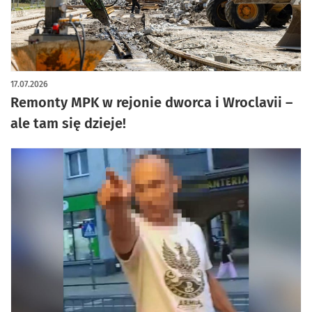
artykuł z galerią zdjęć
17.07.2026
Remonty MPK w rejonie dworca i Wroclavii –
ale tam się dzieje!