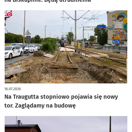
artykuł z galerią zdjęć
16.07.2026
Na Traugutta stopniowo pojawia się nowy
tor. Zaglądamy na budowę