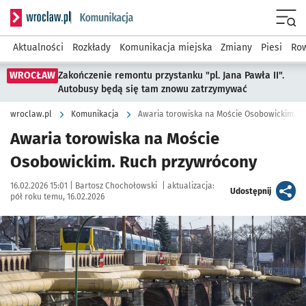
Serwis informacyjny wroclaw.pl podserwis: Komunikacja
Menu
Aktualności
Rozkłady
Komunikacja miejska
Zmiany
Piesi
Row
WROCŁAW
Zakończenie remontu przystanku "pl. Jana Pawła II".
Autobusy będą się tam znowu zatrzymywać
wroclaw.pl
Komunikacja
Awaria torowiska na Moście Osobowickim. R
Awaria torowiska na Moście
Osobowickim. Ruch przywrócony
Data publikacji:
Autor:
16.02.2026 15:01 |
Bartosz Chochołowski
|
aktualizacja:
artykuł
Udostępnij
pół roku temu, 16.02.2026
Kliknij, aby zobaczyć galerię