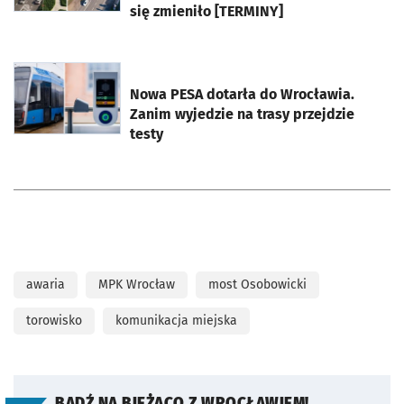
się zmieniło [TERMINY]
otworzy się w nowej karcie
Nowa PESA dotarła do Wrocławia.
Zanim wyjedzie na trasy przejdzie
testy
awaria
MPK Wrocław
most Osobowicki
torowisko
komunikacja miejska
BĄDŹ NA BIEŻĄCO Z WROCŁAWIEM!