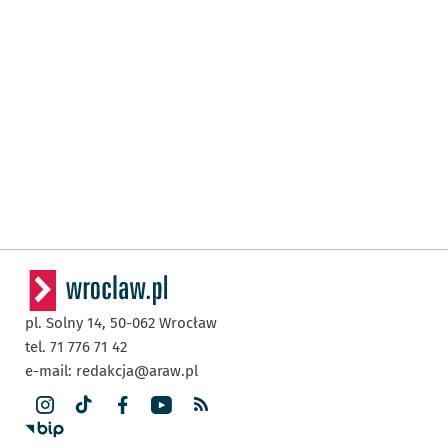
pl. Solny 14,
50-062
Wrocław
tel. 71 776 71 42
e-mail:
redakcja@araw.pl