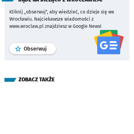
Kliknij „obserwuj”, aby wiedzieć, co dzieje się we
Wrocławiu.
Najciekawsze wiadomości z
www.wroclaw.pl znajdziesz w Google News!
profil
google news
serwisu wroclaw
Obserwuj
ZOBACZ TAKŻE