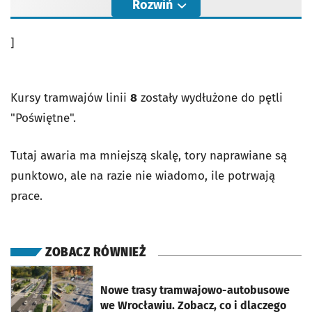
Rozwiń
]
Kursy tramwajów linii
8
zostały wydłużone do pętli
"Poświętne".
Tutaj awaria ma mniejszą skalę, tory naprawiane są
punktowo, ale na razie nie wiadomo, ile potrwają
prace.
ZOBACZ RÓWNIEŻ
otworzy się w nowej karcie
Nowe trasy tramwajowo-autobusowe
we Wrocławiu. Zobacz, co i dlaczego