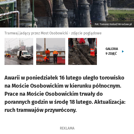
Fot. Tomasz Hołod/Wroclaw.pl
Tramwaj jadący przez Most Osobowicki - zdjęcie poglądowe
GALERIA
9
ZDJĘĆ
Awarii w poniedziałek 16 lutego uległo torowisko
na Moście Osobowickim w kierunku północnym.
Prace na Moście Osobowickim trwały do
porannych godzin w środę 18 lutego. Aktualizacja:
ruch tramwajów przywrócony.
REKLAMA