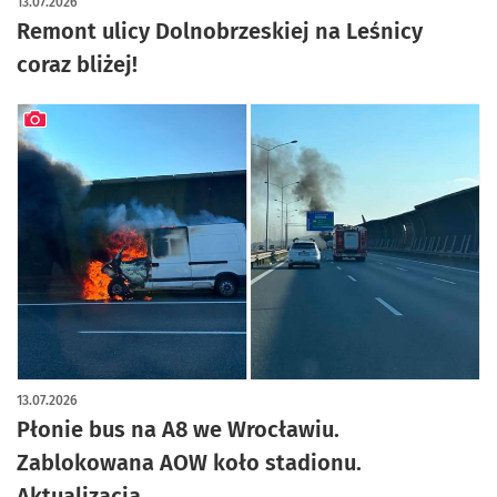
13.07.2026
Remont ulicy Dolnobrzeskiej na Leśnicy
coraz bliżej!
artykuł z galerią zdjęć
13.07.2026
Płonie bus na A8 we Wrocławiu.
Zablokowana AOW koło stadionu.
Aktualizacja