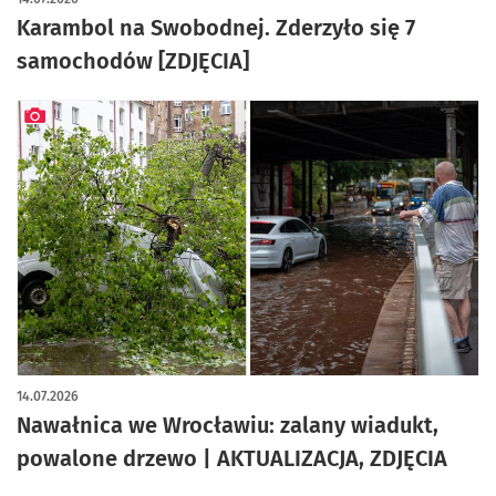
Karambol na Swobodnej. Zderzyło się 7
samochodów [ZDJĘCIA]
artykuł z galerią zdjęć
14.07.2026
Nawałnica we Wrocławiu: zalany wiadukt,
powalone drzewo | AKTUALIZACJA, ZDJĘCIA