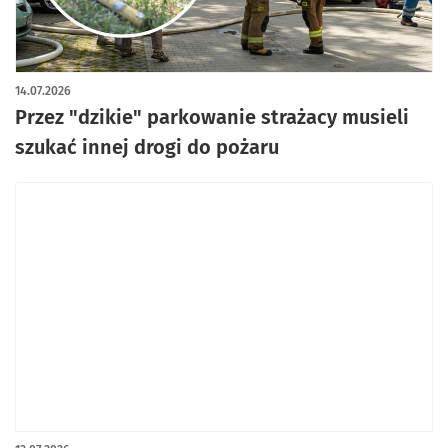
artykuł z galerią zdjęć
14.07.2026
Przez "dzikie" parkowanie strażacy musieli
szukać innej drogi do pożaru