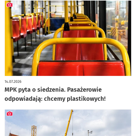
artykuł z galerią zdjęć
14.07.2026
MPK pyta o siedzenia. Pasażerowie
odpowiadają: chcemy plastikowych!