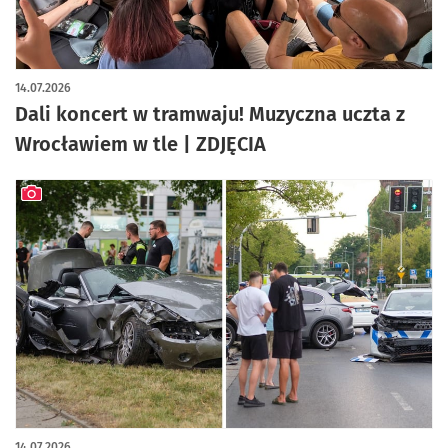
artykuł z galerią zdjęć
14.07.2026
Dali koncert w tramwaju! Muzyczna uczta z
Wrocławiem w tle | ZDJĘCIA
artykuł z galerią zdjęć
14.07.2026