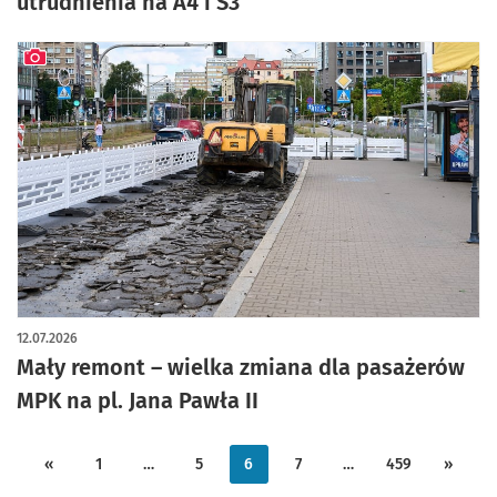
utrudnienia na A4 i S3
artykuł z galerią zdjęć
12.07.2026
Mały remont – wielka zmiana dla pasażerów
MPK na pl. Jana Pawła II
«
1
…
5
6
7
…
459
»