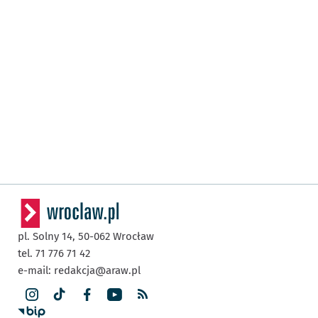
pl. Solny 14,
50-062
Wrocław
tel. 71 776 71 42
e-mail:
redakcja@araw.pl