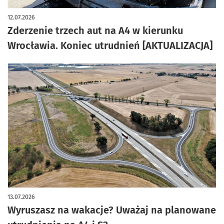
artykuł z galerią zdjęć
12.07.2026
Zderzenie trzech aut na A4 w kierunku
Wrocławia. Koniec utrudnień [AKTUALIZACJA]
13.07.2026
Wyruszasz na wakacje? Uważaj na planowane