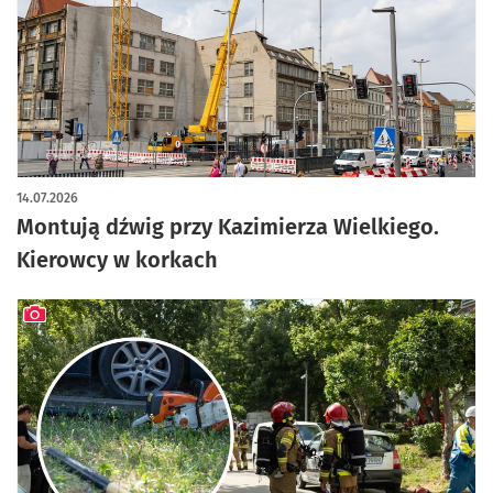
artykuł z galerią zdjęć
14.07.2026
Montują dźwig przy Kazimierza Wielkiego.
Kierowcy w korkach