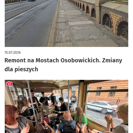
artykuł z galerią zdjęć
15.07.2026
Remont na Mostach Osobowickich. Zmiany
dla pieszych