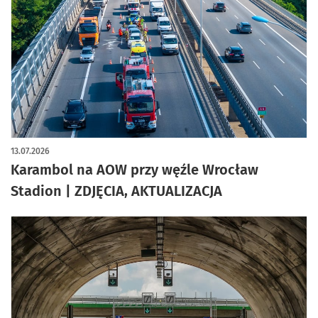
artykuł z galerią zdjęć
13.07.2026
Karambol na AOW przy węźle Wrocław
Stadion | ZDJĘCIA, AKTUALIZACJA