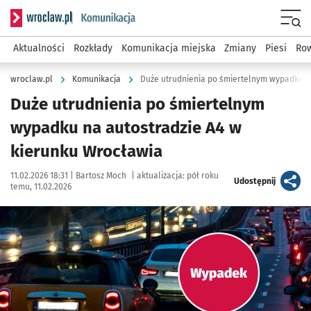
Serwis informacyjny wroclaw.pl podserwis: Komunikacja
Menu
Aktualności
Rozkłady
Komunikacja miejska
Zmiany
Piesi
Row
wroclaw.pl
Komunikacja
Duże utrudnienia po śmiertelnym
wypadku na autostradzie A4 w
kierunku Wrocławia
Data publikacji:
Autor:
11.02.2026 18:31 |
Bartosz Moch
|
aktualizacja:
pół roku
artykuł
Udostępnij
temu, 11.02.2026
Kliknij, aby powiększyć