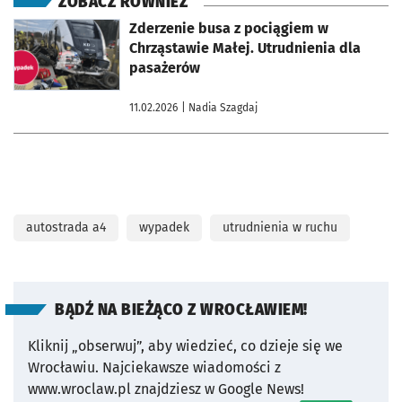
ZOBACZ RÓWNIEŻ
otworzy się w nowej karcie
Zderzenie busa z pociągiem w
Chrząstawie Małej. Utrudnienia dla
pasażerów
11.02.2026
| Nadia Szagdaj
autostrada a4
wypadek
utrudnienia w ruchu
BĄDŹ NA BIEŻĄCO Z WROCŁAWIEM!
Kliknij „obserwuj”, aby wiedzieć, co dzieje się we
Wrocławiu.
Najciekawsze wiadomości z
www.wroclaw.pl znajdziesz w Google News!