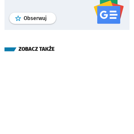
profil
google news
serwisu wroclaw
Obserwuj
ZOBACZ TAKŻE