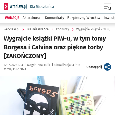
Serwis informacyjny wroclaw.pl podserwis: Dla mieszkańca
Menu
WAKACJE
Aktualności
Komunikaty
Bezpieczny Wrocław
Inwest
wroclaw.pl
Dla mieszkańca
Konkursy
Wygrajcie książki PIW-u, w tym tomy
Borgesa i Calvina oraz piękne torby
[ZAKOŃCZONY]
Data publikacji:
Autor:
12.12.2023 17:33 |
Magdalena Talik
|
aktualizacja:
3 lata
artykuł
Udostępnij
temu, 15.12.2023
Kliknij, aby powiększyć