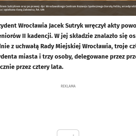
kiem Sutrykiem oraz po prawej: dyr. Wrocławskiego Centrum Rozwoju Społecznego Dorotą Feliks, wicedyre
a i opiekuna Iloną Zakowicz, fot. UM
rezydent Wrocławia Jacek Sutryk wręczył akty po
iorów II kadencji. W jej składzie znalazło się o
nie z uchwałą Rady Miejskiej Wrocławia, troje c
denta miasta i trzy osoby, delegowane przez p
znie przez cztery lata.
REKLAMA