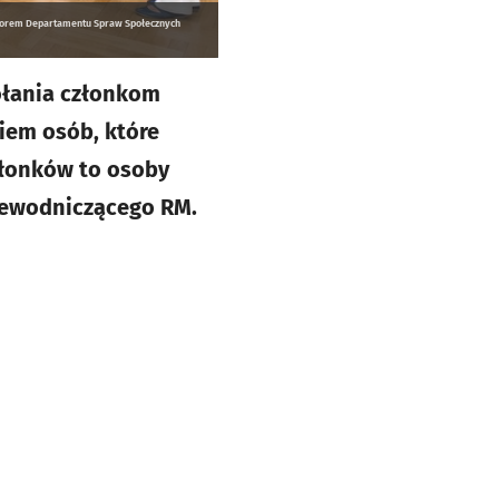
ktorem Departamentu Spraw Społecznych
wołania członkom
siem osób, które
złonków to osoby
rzewodniczącego RM.