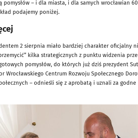
icą pomysłów – i dla miasta, i dla samych wrocławian 
 skład podajemy poniżej.
ęcej
entem 2 sierpnia miało bardziej charakter oficjalny niż
„przemycić” kilka strategicznych z punktu widzenia prz
 gotowych pomysłów, do których już dziś prezydent Sut
tor Wrocławskiego Centrum Rozwoju Społecznego Dorota
łecznych – odnieśli się z aprobatą i uznali za godn