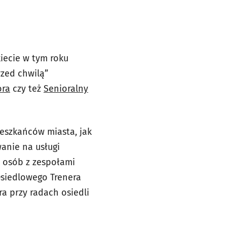
iecie w tym roku
zed chwilą”
ora
czy też
Senioralny
eszkańców miasta, jak
anie na usługi
a osób z zespołami
Osiedlowego Trenera
ra przy radach osiedli