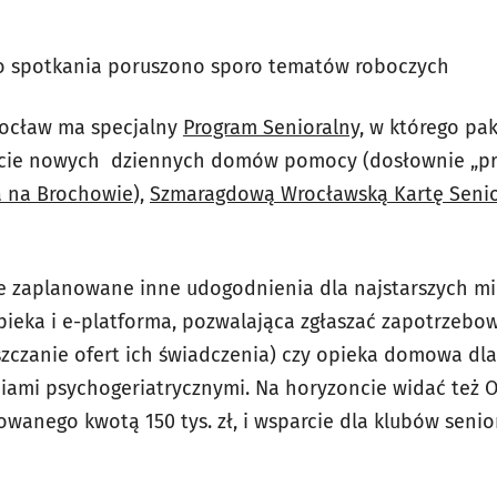
go spotkania poruszono sporo tematów roboczych
rocław ma specjalny
Program Senioralny,
w którego pak
warcie nowych dziennych domów pomocy (dosłownie „pr
 na Brochowie
),
Szmaragdową Wrocławską Kartę Seni
ie zaplanowane inne udogodnienia dla najstarszych mi
pieka i e-platforma, pozwalająca zgłaszać zapotrzebow
zczanie ofert ich świadczenia) czy opieka domowa dl
iami psychogeriatrycznymi. Na horyzoncie widać też 
wanego kwotą 150 tys. zł, i wsparcie dla klubów senio