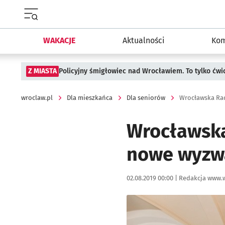
Menu główne portalu wroclaw.pl
WAKACJE
Aktualności
Kom
Z MIASTA
Policyjny śmigłowiec nad Wrocławiem. To tylko ćwi
wroclaw.pl
Dla mieszkańca
Dla seniorów
Wrocławska Rad
Wrocławska
nowe wyzwa
Data publikacji:
Autor:
02.08.2019 00:00 |
Redakcja www.w
Kliknij, aby powiększyć