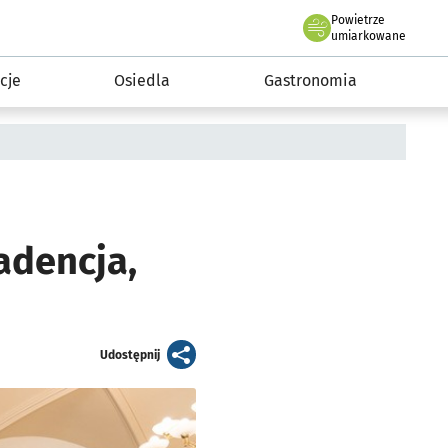
Powietrze
we Wrocławiu
 mieszkańca
umiarkowane
cje
Osiedla
Gastronomia
adencja,
artykuł
Udostępnij