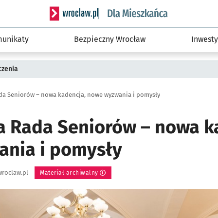
Serwis informacyjny wroclaw.pl podserwis: Dla
unikaty
Bezpieczny Wrocław
Inwesty
czenia
a Seniorów – nowa kadencja, nowe wyzwania i pomysły
 Rada Seniorów – nowa k
nia i pomysły
roclaw.pl
Materiał archiwalny