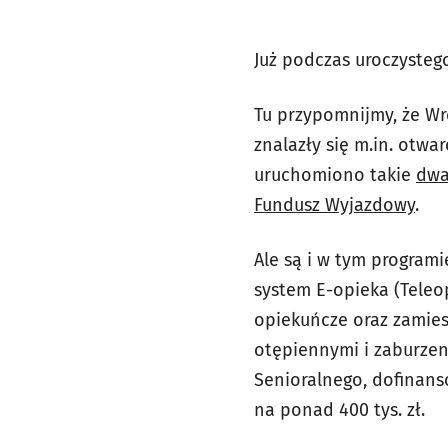
Już podczas uroczyste
Tu przypomnijmy, że W
znalazły się m.in. ot
uruchomiono takie
dwa
Fundusz Wyjazdowy
.
Ale są i w tym program
system E-opieka (Teleo
opiekuńcze oraz zamies
otępiennymi i zaburzen
Senioralnego, dofinanso
na ponad 400 tys. zł.