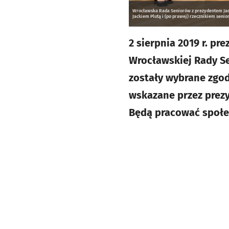
Wrocławska Rada Seniorów z prezydentem Jac
Jackiem Plutą i (po prawej) rzecznikiem senior
2 sierpnia 2019 r. p
Wrocławskiej Rady Sen
zostały wybrane zgod
wskazane przez prezy
Będą pracować społec