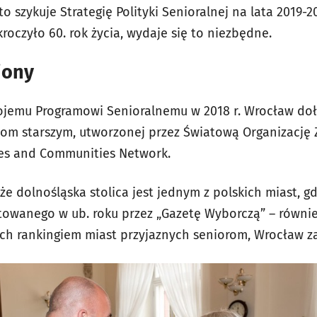
to szykuje Strategię Polityki Senioralnej na lata 2019-2
oczyło 60. rok życia, wydaje się to niezbędne.
iony
wojemu Programowi Senioralnemu w 2018 r. Wrocław dołą
bom starszym, utworzonej przez Światową Organizację
ties and Communities Network.
e dolnośląska stolica jest jednym z polskich miast, gdz
towanego w ub. roku przez „Gazetę Wyborczą” – równi
ych rankingiem miast przyjaznych seniorom,
Wrocław za