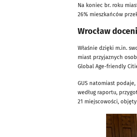
Na koniec br. roku mias
26% mieszkańców przekr
Wrocław docen
Właśnie dzięki m.in. s
miast przyjaznych oso
Global Age-friendly Ci
GUS natomiast podaje, ż
według raportu, przygo
21 miejscowości, objęt