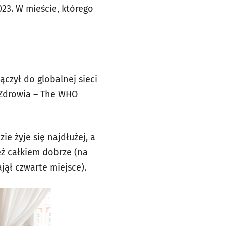
023. W mieście, którego
czył do globalnej sieci
 Zdrowia – The WHO
ie żyje się najdłużej, a
eż całkiem dobrze (na
jął czwarte miejsce).