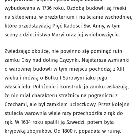
wybudowana w 1736 roku. Ozdobą budowli są freski
na sklepieniu, w prezbiterium i na ścianie wschodniej,
które przedstawiają Pięć Radości Św. Anny, w tym
sceny z dzieciństwa Maryi oraz jej wniebowzięcie.
Zwiedzając okolicę, nie powinno się pominąć ruin
zamku Cisy nad doliną Czyżynki. Najstarsze wzmianki
o warownej budowli w tym miejscu pochodzą z XIII
wieku i mówią o Bolku I Surowym jako jego
właścicielu. Położenie i konstrukcja zamku wskazują,
że nie miał charakteru strażnicy na pograniczu z
Czechami, ale był zamkiem ucieczkowy. Przez kolejne
stulecia warownia wiele razy przechodziła z rąk do
rąk. W 1634 roku spalili ją Szwedzi, potem była
kryjówką zbójników. Od 1800 r. popadała w ruinę.