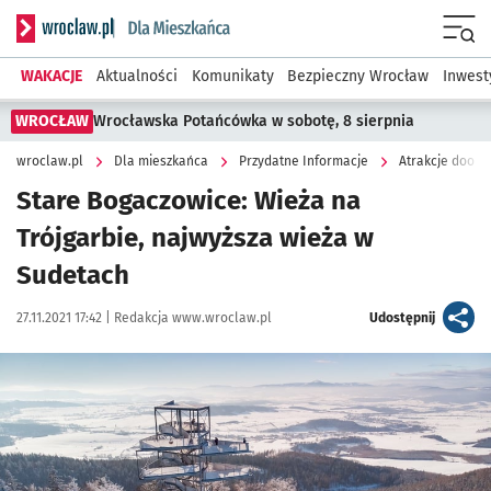
Serwis informacyjny wroclaw.pl podserwis: Dla mieszkańca
Menu
WAKACJE
Aktualności
Komunikaty
Bezpieczny Wrocław
Inwest
WROCŁAW
Wrocławska Potańcówka w sobotę, 8 sierpnia
wroclaw.pl
Dla mieszkańca
Przydatne Informacje
Atrakcje dooko
Stare Bogaczowice: Wieża na
Trójgarbie, najwyższa wieża w
Sudetach
Data publikacji:
Autor:
artykuł
27.11.2021 17:42 |
Redakcja www.wroclaw.pl
Udostępnij
Kliknij, aby powiększyć