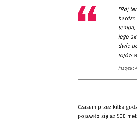
"Rój te
bardzo 
tempa, 
jego ak
dwie do
rojów w
Instytut
Czasem przez kilka god
pojawiło się aż 500 me