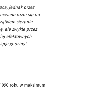
pca, jednak przez
iewiele różni się od
zątkiem sierpnia
, ale zwykle przez
ziej efektownych
ągu godziny".
W 1990 roku w maksimum