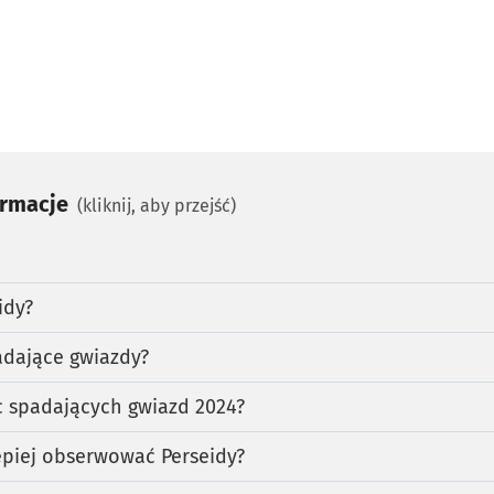
ormacje
(kliknij, aby przejść)
idy?
adające gwiazdy?
 spadających gwiazd 2024?
lepiej obserwować Perseidy?