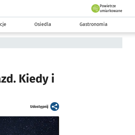
Powietrze
we Wrocławiu
 mieszkańca
umiarkowane
cje
Osiedla
Gastronomia
zd. Kiedy i
artykuł
Udostępnij