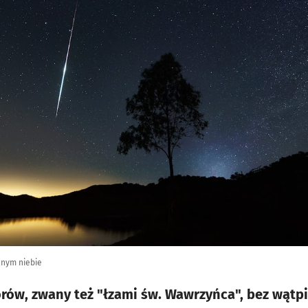
cnym niebie
orów, zwany też "łzami św. Wawrzyńca", bez wątp