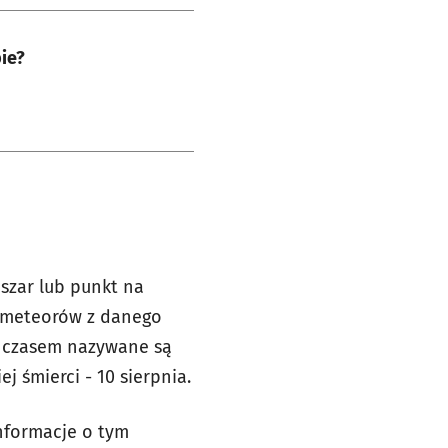
ie?
bszar lub punkt na
i meteorów z danego
y czasem nazywane są
 śmierci - 10 sierpnia.
informacje o tym