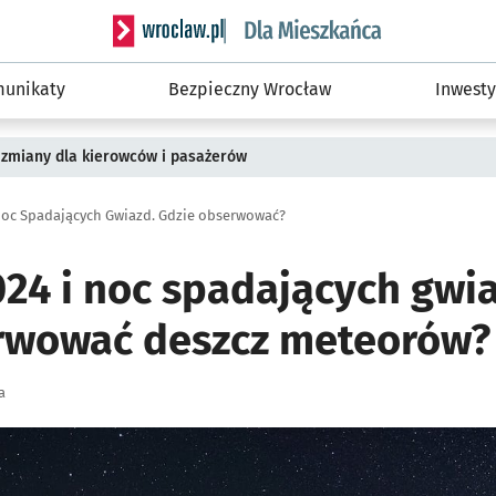
Serwis informacyjny wroclaw.pl podserwis: Dla
unikaty
Bezpieczny Wrocław
Inwesty
 zmiany dla kierowców i pasażerów
 Noc Spadających Gwiazd. Gdzie obserwować?
24 i noc spadających gwia
rwować deszcz meteorów?
a