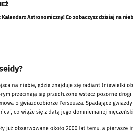
IEŻ
Kalendarz Astronomiczny! Co zobaczysz dzisiaj na nieb
seidy?
ca na niebie, gdzie znajduje się radiant (niewielki o
którym przecinają się przedłużone wstecz pozorne drog
u mowa o gwiazdozbiorze Perseusza. Spadające gwiazd
ńca”, co wiąże się z datą jego domniemanej męczeńskiej
yły już obserwowane około 2000 lat temu, a pierwsze 