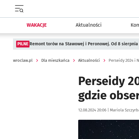
Menu główne portalu wroclaw.pl
WAKACJE
Aktualności
Kom
PILNE
Remont torów na Stawowej i Peronowej. Od 8 sierpnia
wroclaw.pl
Dla mieszkańca
Aktualności
Perseidy 2024 i
Perseidy 20
gdzie obse
Data publikacji:
Autor:
12.08.2024 20:06 |
Mariola Szczyrb
Kliknij, aby powiększyć