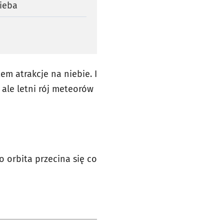
ieba
m atrakcje na niebie. I
ale letni rój meteorów
o orbita przecina się co