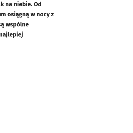
k na niebie. Od
um osiągną w nocy z
 są wspólne
najlepiej