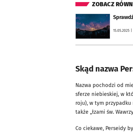
ZOBACZ RÓWN
otworzy się w nowej karcie
Sprawdź 
15.05.2025
|
Skąd nazwa Per
Nazwa pochodzi od miejs
sferze niebieskiej, w 
roju), w tym przypadk
także „łzami św. Wawrzy
Co ciekawe, Perseidy b