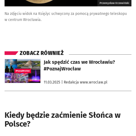
Przemysław Krzewiński
Na zdjęciu widok na Księżyc uchwycony za pomocą prywatnego teleskopu
w centrum Wrocławia.
ZOBACZ RÓWNIEŻ
otworzy się w nowej karcie
Jak spędzić czas we Wrocławiu?
#PoznajWrocław
11.03.2025
| Redakcja www.wroclaw.pl
Kiedy będzie zaćmienie Słońca w
Polsce?