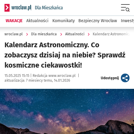
Serwis informacyjny wroclaw.pl podserwis: Dla mieszkańca
Menu
WAKACJE
Aktualności
Komunikaty
Bezpieczny Wrocław
Inwest
wroclaw.pl
Dla mieszkańca
Aktualności
Kalendarz Astronomiczny. Co
zobaczysz dzisiaj na niebie? Sprawdź
kosmiczne ciekawostki!
Data publikacji:
Autor:
15.05.2025 15:15 |
Redakcja www.wroclaw.pl
|
artykuł
Udostępnij
aktualizacja:
7 miesiecy temu, 14.01.2026
Kliknij, aby powiększyć