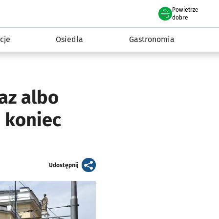
Powietrze
we Wrocławiu
 mieszkańca
dobre
cje
Osiedla
Gastronomia
az albo
 koniec
artykuł
Udostępnij