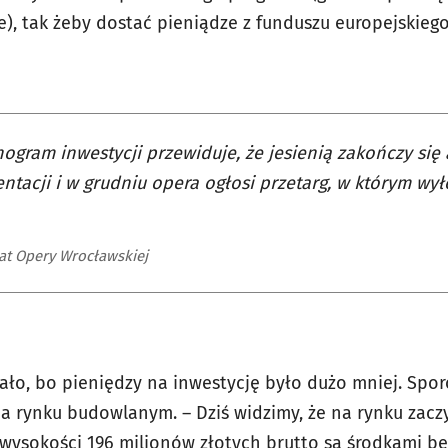
), tak żeby dostać pieniądze z funduszu europejskiego
gram inwestycji przewiduje, że jesienią zakończy się 
tacji i w grudniu opera ogłosi przetarg, w którym w
t Opery Wrocławskiej
dało, bo pieniędzy na inwestycję było dużo mniej. Spor
na rynku budowlanym. – Dziś widzimy, że na rynku zacz
wysokości 196 milionów złotych brutto są środkami b