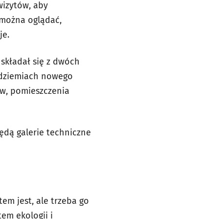
izytów, aby
 można oglądać,
je.
 składał się z dwóch
odziemiach nowego
ów, pomieszczenia
będą galerie techniczne
em jest, ale trzeba go
em ekologii i