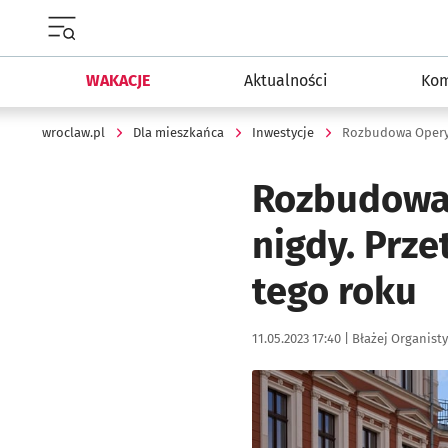
Menu główne portalu wroclaw.pl
WAKACJE
Aktualności
Kom
wroclaw.pl
Dla mieszkańca
Inwestycje
Rozbudowa 
nigdy. Prz
tego roku
Data publikacji:
Autor:
11.05.2023 17:40 |
Błażej Organisty
Kliknij, aby powiększyć