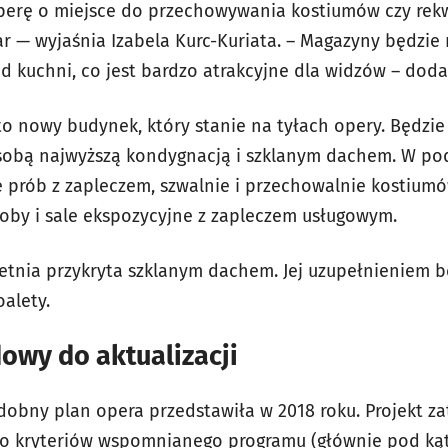
perę o miejsce do przechowywania kostiumów czy rekw
 — wyjaśnia Izabela Kurc-Kuriata. – Magazyny będzie
d kuchni, co jest bardzo atrakcyjne dla widzów – doda
to nowy budynek, który stanie na tyłach opery. Będzie
 sobą najwyższą kondygnacją i szklanym dachem. W p
e prób z zapleczem, szwalnie i przechowalnie kostium
roby i sale ekspozycyjne z zapleczem usługowym.
 letnia przykryta szklanym dachem. Jej uzupełnieniem 
alety.
owy do aktualizacji
obny plan opera przedstawiła w 2018 roku. Projekt zat
do kryteriów wspomnianego programu (głównie pod kąt