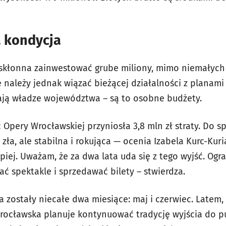
a kondycja
 skłonna zainwestować grube miliony, mimo niemałych
e należy jednak wiązać bieżącej działalności z planami
ają władze województwa – są to osobne budżety.
 Opery Wrocławskiej przyniosła 3,8 mln zł straty. Do sp
zła, ale stabilna i rokująca — ocenia Izabela Kurc-Kuri
iej. Uważam, że za dwa lata uda się z tego wyjść. Ogr
rać spektakle i sprzedawać bilety – stwierdza.
 zostały niecałe dwa miesiące: maj i czerwiec. Latem, 
rocławska planuje kontynuować tradycję wyjścia do pu