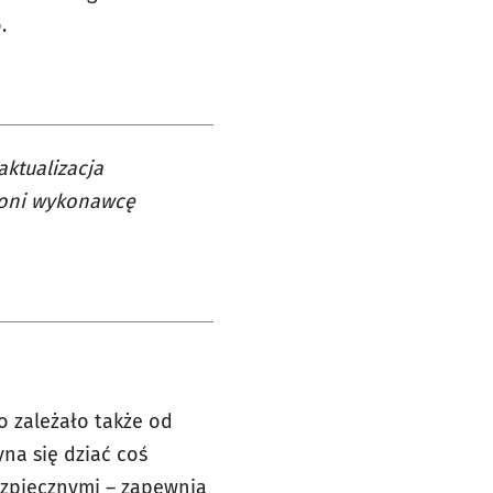
.
aktualizacja
yłoni wykonawcę
o zależało także od
yna się dziać coś
ezpiecznymi – zapewnia