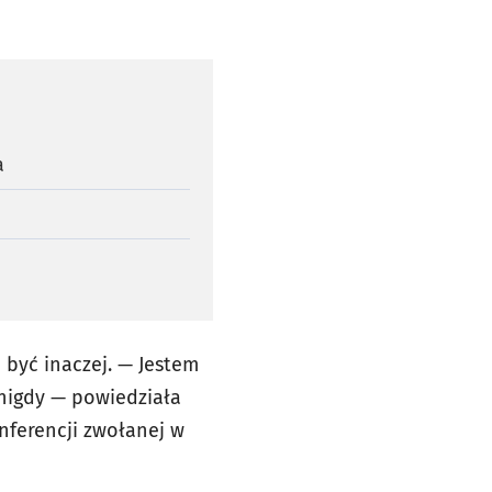
a
być inaczej. — Jestem
 nigdy — powiedziała
nferencji zwołanej w