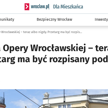
Serwis informacyjny wroclaw.pl podserwis: Dla
unikaty
Bezpieczny Wrocław
Inwesty
Rozbudowa Opery Wrocławskiej – teraz albo nigdy. Przetarg ma być rozpisany pod koniec tego roku
Opery Wrocławskiej – ter
etarg ma być rozpisany pod