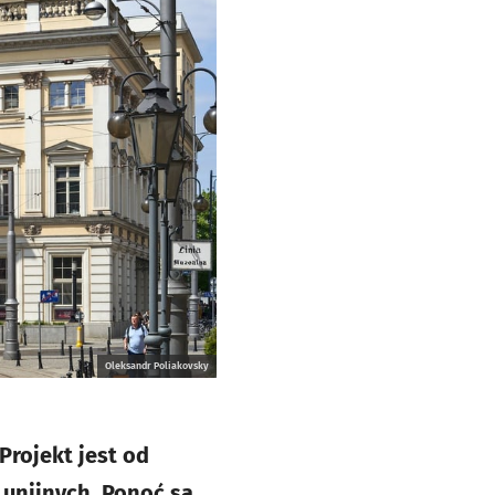
Oleksandr Poliakovsky
rojekt jest od
 unijnych. Ponoć są