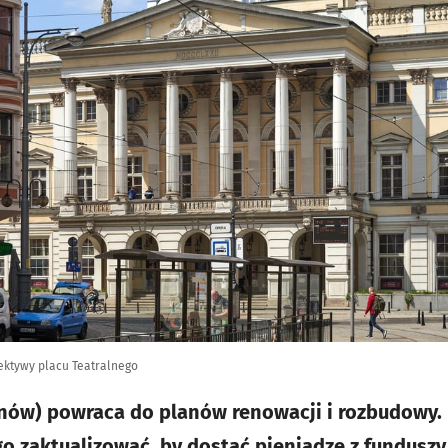
ektywy placu Teatralnego
ów) powraca do planów renowacji i rozbudowy. P
go zaktualizować, by dostać pieniądze z funduszy