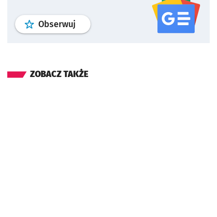
profil
google news
serwisu wroclaw
Obserwuj
ZOBACZ TAKŻE