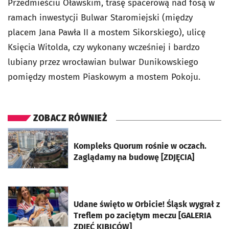
Przedmieściu Oławskim, trasę spacerową nad fosą w
ramach inwestycji Bulwar Staromiejski (między
placem Jana Pawła II a mostem Sikorskiego), ulicę
Księcia Witolda, czy wykonany wcześniej i bardzo
lubiany przez wrocławian bulwar Dunikowskiego
pomiędzy mostem Piaskowym a mostem Pokoju.
ZOBACZ RÓWNIEŻ
otworzy się w nowej karcie
Kompleks Quorum rośnie w oczach.
Zaglądamy na budowę [ZDJĘCIA]
otworzy się w nowej karcie
Udane święto w Orbicie! Śląsk wygrał z
Treflem po zaciętym meczu [GALERIA
ZDJĘĆ KIBICÓW]