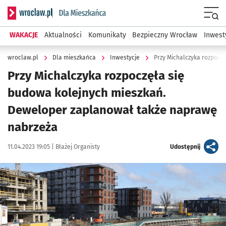
Serwis informacyjny wroclaw.pl podserwis: Dla mieszkańca
Menu
WAKACJE
Aktualności
Komunikaty
Bezpieczny Wrocław
Inwest
wroclaw.pl
Dla mieszkańca
Inwestycje
Przy Michalczyka rozpoczęła się
budowa kolejnych mieszkań.
Deweloper zaplanował także naprawę
nabrzeża
Data publikacji:
Autor:
artykuł
11.04.2023 19:05 |
Błażej Organisty
Udostępnij
Kliknij, aby zobaczyć galerię