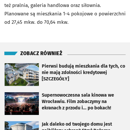
też pralnia, galeria handlowa oraz siłownia.
Planowane są mieszkania 1-4 pokojowe o powierzchni
od 27,45 mkw. do 70,64 mkw.
ZOBACZ RÓWNIEŻ
otworzy się w nowej karcie
Pierwsi budują mieszkania dla tych, co
nie mają zdolności kredytowej
[SZCZEGÓŁY]
otworzy się w nowej karcie
Supernowoczesna sala kinowa we
Wrocławiu. Film zobaczymy na
ekranach z przodu i... po bokach!
otworzy się w nowej karcie
Jak daleko od twojego domu jest