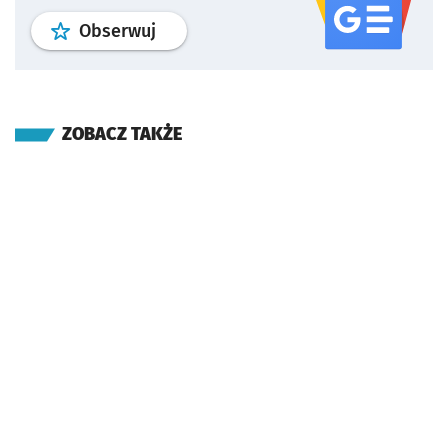
profil
google news
serwisu wroclaw
Obserwuj
ZOBACZ TAKŻE