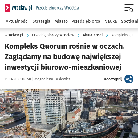
Serwis informacyjny wroclaw.pl podserwis: Strategia rozwo
Menu
Aktualności
Strategia
Miasto
Przedsiębiorca
Nauka
Spotkan
wroclaw.pl
Przedsiębiorczy Wrocław
Aktualności
Kompleks Quorum rośnie w oczach.
Zaglądamy na budowę największej
inwestycji biurowo-mieszkaniowej
Data publikacji:
Autor:
artykuł
11.04.2023 06:50 |
Magdalena Pasiewicz
Udostępnij
Kliknij, aby zobaczyć galerię