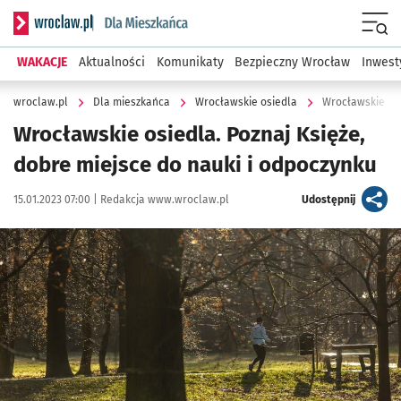
Serwis informacyjny wroclaw.pl podserwis: Dla mieszkańca
Menu
WAKACJE
Aktualności
Komunikaty
Bezpieczny Wrocław
Inwest
wroclaw.pl
Dla mieszkańca
Wrocławskie osiedla
Wrocławskie osi
Wrocławskie osiedla. Poznaj Księże,
dobre miejsce do nauki i odpoczynku
Data publikacji:
Autor:
artykuł
15.01.2023 07:00 |
Redakcja www.wroclaw.pl
Udostępnij
Kliknij, aby zobaczyć galerię