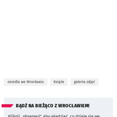
osiedla we Wrocławiu
Księże
galeria zdjęć
BĄDŹ NA BIEŻĄCO Z WROCŁAWIEM!
Kliknij „obserwuj”, aby wiedzieć, co dzieje się we