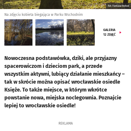
fot. Tomasz Hołod
Na zdjęciu kobieta biegająca w Parku Wschodnim
GALERIA
12
ZDJĘĆ
Nowoczesna podstawówka, dziki, ale przyjazny
spacerowiczom i dzieciom park, a przede
wszystkim aktywni, lubiący działanie mieszkańcy –
tak w skrócie można opisać wrocławskie osiedle
Księże. To także miejsce, w którym wkrótce
powstanie nowa, miejska noclegownia. Poznajcie
lepiej to wrocławskie osiedle!
REKLAMA