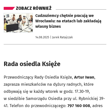
ZOBACZ RÓWNIEŻ
otworzy się w nowej karcie
Cudzoziemcy chętnie pracują we
Wrocławiu: na etatach lub zakładają
własny biznes
14.08.2025
| Jarek Ratajczak
Rada osiedla Księże
Przewodniczący Rady Osiedla Księże,
Artur Iwan
,
zaprasza mieszkańców na dyżury radnych, które
odbywają się w każdy wtorek w godz. 17.30-19,
w siedzibie Samorządu Osiedla przy ul. Rybnickiej 39-
41. Telefon do przewodniczącego:
797 160 008
, adres