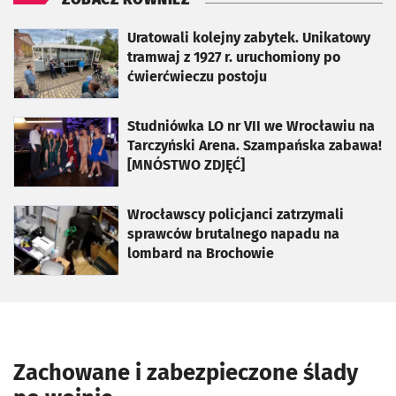
otworzy się w nowej karcie
Uratowali kolejny zabytek. Unikatowy
tramwaj z 1927 r. uruchomiony po
ćwierćwieczu postoju
otworzy się w nowej karcie
Studniówka LO nr VII we Wrocławiu na
Tarczyński Arena. Szampańska zabawa!
[MNÓSTWO ZDJĘĆ]
otworzy się w nowej karcie
Wrocławscy policjanci zatrzymali
sprawców brutalnego napadu na
lombard na Brochowie
Zachowane i zabezpieczone ślady