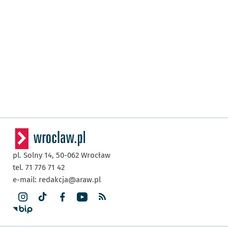
pl. Solny 14,
50-062
Wrocław
tel. 71 776 71 42
e-mail:
redakcja@araw.pl