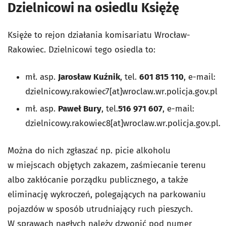
Dzielnicowi na osiedlu Księżę
Księże to rejon działania komisariatu Wrocław-
Rakowiec. Dzielnicowi tego osiedla to:
mł. asp.
Jarosław Kuźnik
, tel.
601 815 110
, e-mail:
dzielnicowy.rakowiec7[at]wroclaw.wr.policja.gov.pl
mł. asp.
Paweł Bury
, tel.
516 971 607
, e-mail:
dzielnicowy.rakowiec8[at]wroclaw.wr.policja.gov.pl.
Można do nich zgłaszać np. picie alkoholu
w miejscach objętych zakazem, zaśmiecanie terenu
albo zakłócanie porządku publicznego, a także
eliminację wykroczeń, polegających na parkowaniu
pojazdów w sposób utrudniający ruch pieszych.
W sprawach nagłych należy dzwonić pod numer