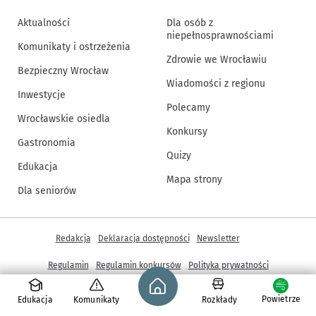
Aktualności
Dla osób z
niepełnosprawnościami
Komunikaty i ostrzeżenia
Zdrowie we Wrocławiu
Bezpieczny Wrocław
Wiadomości z regionu
Inwestycje
Polecamy
Wrocławskie osiedla
Konkursy
Gastronomia
Quizy
Edukacja
Mapa strony
Dla seniorów
Inne informacje
Redakcja
Deklaracja dostępności
Newsletter
Regulamin
Regulamin konkursów
Polityka prywatności
Strona główna - wroclaw.pl
Ustawienia cookies
Powietrze
Edukacja
Komunikaty
Rozkłady
© Copyright 2005-2026, ARAW S.A., Gmina Wrocław