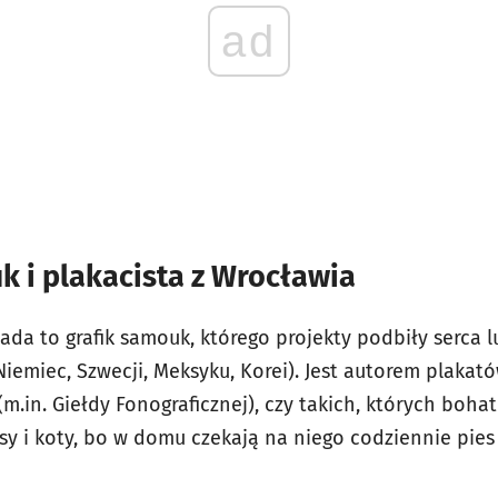
ad
k i plakacista z Wrocławia
da to grafik samouk, którego projekty podbiły serca l
Niemiec, Szwecji, Meksyku, Korei). Jest autorem plaka
m.in. Giełdy Fonograficznej), czy takich, których bohat
sy i koty, bo w domu czekają na niego codziennie pies 