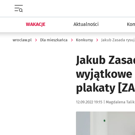
Menu główne portalu wroclaw.pl
WAKACJE
Aktualności
Kom
wroclaw.pl
Dla mieszkańca
Konkursy
Jakub Zasa
wyjątkowe 
plakaty [
Data publikacji:
Autor:
12.09.2022 19:15 |
Magdalena Talik
Kliknij, aby zobaczyć galer