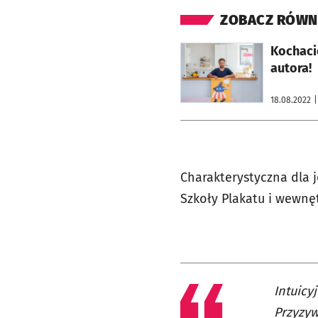
ZOBACZ RÓWN
otworzy się w nowej karcie
Kochacie
autora!
18.08.2022
|
Charakterystyczna dla j
Szkoły Plakatu i wewnę
Intuicy
Przyzyw