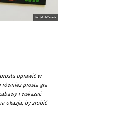
fot. Jakub Zasada
prostu oprawić w
ę również prosta gra
 zabawy i wskazać
na okazja, by zrobić