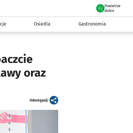
Powietrze
we Wrocławiu
 mieszkańca
dobre
cje
Osiedla
Gastronomia
baczcie
tawy oraz
artykuł
Udostępnij