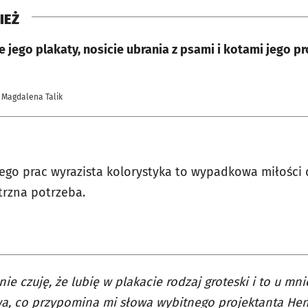
IEŻ
 jego plakaty, nosicie ubrania z psami i kotami jego pr
 Magdalena Talik
ego prac wyrazista kolorystyka to wypadkowa miłości d
trzna potrzeba.
jnie czuję, że lubię w plakacie rodzaj groteski i to u mn
a, co przypomina mi słowa wybitnego projektanta He