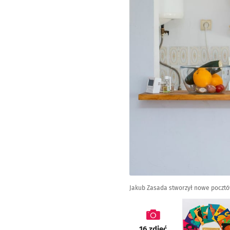
Jakub Zasada stworzył nowe pocztó
galeria
16
zdjęć