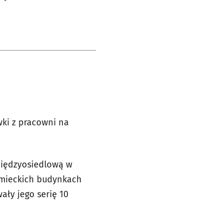
wki z pracowni na
 międzyosiedlową w
emieckich budynkach
ały jego serię 10