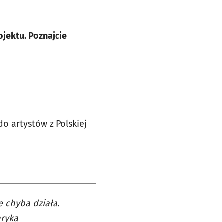
ojektu. Poznajcie
o artystów z Polskiej
ie chyba działa.
nryka