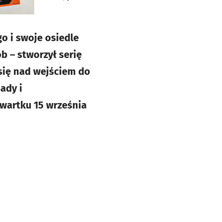
o i swoje osiedle
b – stworzył serię
się nad wejściem do
ady i
zwartku 15 września