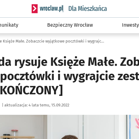
Serwis informacyjny wroclaw.pl podserwis: Dla
unikaty
Bezpieczny Wrocław
Inwesty
Jakub Zasada rysuje Księże Małe. Zobaczcie wyjątkowe pocztówki i wygrajcie zestawy oraz plakaty [ZAKOŃCZONY]
da rysuje Księże Małe. Zo
pocztówki i wygrajcie zes
ZAKOŃCZONY]
|
aktualizacja:
4 lata temu, 15.09.2022
ię