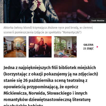
Teatr Mostów
Aktorka (włosy blond) trzymająca złożone ręce pod brodą, w ciemnej
scenerii pomieszczenia (zdjęcie ze spektaklu "Romantyczki")
GALERIA
23
ZDJĘĆ
Jedna z najpiękniejszych filii bibliotek miejskich
(korzystając z okazji pokazujemy ją na zdjęciach)
stanie się 26 października sceną teatralną z
opowieścią przypominającą, że oprócz
Mickiewicza, Norwida, Słowackiego i innych
romantyków dziewiętnastowieczną literaturę