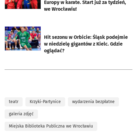
Europy w karate. Start już za tydzień,
we Wrocławiu!
otworzy się w nowej karcie
Hit sezonu w Orbicie: Śląsk podejmie
w niedzielę gigantów z Kielc. Gdzie
oglądać?
teatr
Krzyki-Partynice
wydarzenia bezpłatne
galeria zdjęć
Miejska Biblioteka Publiczna we Wrocławiu