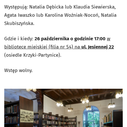
Występują: Natalia Dębicka lub Klaudia Siewierska,
Agata Iwaszko lub Karolina Woźniak-Nocoń, Natalia
Skubiszyńska.
Gdzie i kiedy:
26 października o godzinie 17:00
w
bibliotece miejskiej (filia nr 54) na
ul. Jesiennej 22
(osiedle Krzyki-Partynice).
Wstęp wolny.