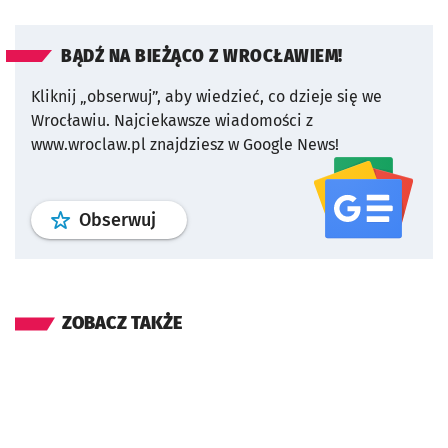
BĄDŹ NA BIEŻĄCO Z WROCŁAWIEM!
Kliknij „obserwuj”, aby wiedzieć, co dzieje się we
Wrocławiu.
Najciekawsze wiadomości z
www.wroclaw.pl znajdziesz w Google News!
profil
google news
serwisu wroclaw
Obserwuj
ZOBACZ TAKŻE