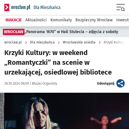
Serwis informacyjny wroclaw.pl podserwis: Dla mieszkańca
Menu
WAKACJE
Aktualności
Komunikaty
Bezpieczny Wrocław
Inwest
WROCŁAW
„Panorama 1670” w Hali Stulecia – zdjęcia z soboty
wroclaw.pl
Dla mieszkańca
Wrocławskie osiedla
Krzyki Kultury: w weekend
„Romantyczki” na scenie w
urzekającej, osiedlowej bibliotece
Data publikacji:
Autor:
artykuł
26.10.2024 06:59 |
Błażej Organisty
Udostępnij
Kliknij, aby zobaczyć galerię