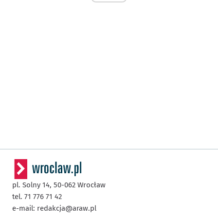
pl. Solny 14,
50-062
Wrocław
tel. 71 776 71 42
e-mail:
redakcja@araw.pl