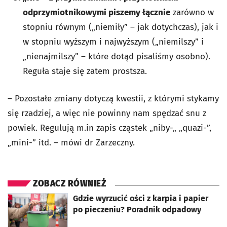
odprzymiotnikowymi piszemy łącznie
zarówno w
stopniu równym („niemiły” – jak dotychczas), jak i
w stopniu wyższym i najwyższym („niemilszy” i
„nienajmilszy” – które dotąd pisaliśmy osobno).
Reguła staje się zatem prostsza.
– Pozostałe zmiany dotyczą kwestii, z którymi stykamy
się rzadziej, a więc nie powinny nam spędzać snu z
powiek. Regulują m.in zapis cząstek „niby-„ „quazi-”,
„mini-” itd. – mówi dr Zarzeczny.
ZOBACZ RÓWNIEŻ
otworzy się w nowej karcie
Gdzie wyrzucić ości z karpia i papier
po pieczeniu? Poradnik odpadowy