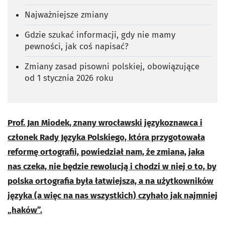
Najważniejsze zmiany
Gdzie szukać informacji, gdy nie mamy
pewności, jak coś napisać?
Zmiany zasad pisowni polskiej, obowiązujące
od 1 stycznia 2026 roku
Prof. Jan Miodek, znany wrocławski językoznawca i
członek Rady Języka Polskiego, która przygotowała
reformę ortografii, powiedział nam, że zmiana, jaka
nas czeka, nie będzie rewolucją i chodzi w niej o to, by
polska ortografia była łatwiejsza, a na użytkowników
języka (a więc na nas wszystkich) czyhało jak najmniej
„haków”.