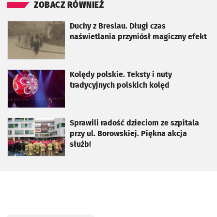
ZOBACZ RÓWNIEŻ
otworzy się w nowej karcie
Duchy z Breslau. Długi czas
naświetlania przyniósł magiczny efekt
otworzy się w nowej karcie
Kolędy polskie. Teksty i nuty
tradycyjnych polskich kolęd
otworzy się w nowej karcie
Sprawili radość dzieciom ze szpitala
przy ul. Borowskiej. Piękna akcja
służb!