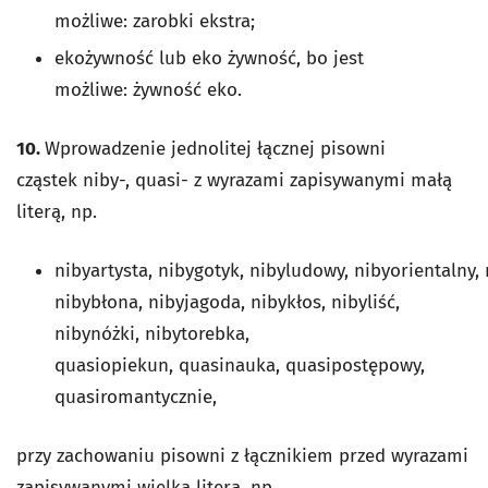
możliwe: zarobki ekstra;
ekożywność lub eko żywność, bo jest
możliwe: żywność eko.
10.
Wprowadzenie jednolitej łącznej pisowni
cząstek niby-, quasi- z wyrazami zapisywanymi małą
literą, np.
nibyartysta, nibygotyk, nibyludowy, nibyorientalny,
nibybłona, nibyjagoda, nibykłos, nibyliść,
nibynóżki, nibytorebka,
quasiopiekun, quasinauka, quasipostępowy,
quasiromantycznie,
przy zachowaniu pisowni z łącznikiem przed wyrazami
zapisywanymi wielką literą, np.