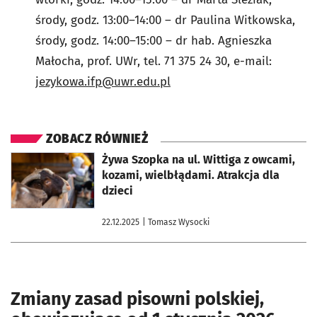
środy, godz. 13:00–14:00 – dr Paulina Witkowska,
środy, godz. 14:00–15:00 – dr hab. Agnieszka
Małocha, prof. UWr, tel. 71 375 24 30, e-mail:
jezykowa.ifp@uwr.edu.pl
ZOBACZ RÓWNIEŻ
otworzy się w nowej karcie
Żywa Szopka na ul. Wittiga z owcami,
kozami, wielbłądami. Atrakcja dla
dzieci
22.12.2025
| Tomasz Wysocki
Zmiany zasad pisowni polskiej,