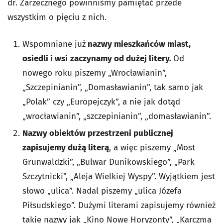
dr. Zarzecznego powinniśmy pamiętać przede
wszystkim o pięciu z nich.
Wspomniane już
nazwy mieszkańców miast,
osiedli i wsi
zaczynamy od dużej litery.
Od
nowego roku piszemy „Wrocławianin”,
„Szczepinianin”, „Domasławianin”, tak samo jak
„Polak” czy „Europejczyk”, a nie jak dotąd
„wrocławianin”, „szczepinianin”, „domasławianin”.
Nazwy obiektów przestrzeni publicznej
zapisujemy dużą literą
, a więc piszemy „Most
Grunwaldzki”, „Bulwar Dunikowskiego”, „Park
Szczytnicki”, „Aleja Wielkiej Wyspy”. Wyjątkiem jest
słowo „ulica”. Nadal piszemy „ulica Józefa
Piłsudskiego”. Dużymi literami zapisujemy również
takie nazwy jak „Kino Nowe Horyzonty”, „Karczma