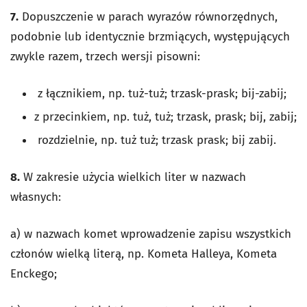
7.
Dopuszczenie w parach wyrazów równorzędnych,
podobnie lub identycznie brzmiących, występujących
zwykle razem, trzech wersji pisowni:
z łącznikiem, np. tuż-tuż; trzask-prask; bij-zabij;
z przecinkiem, np. tuż, tuż; trzask, prask; bij, zabij;
rozdzielnie, np. tuż tuż; trzask prask; bij zabij.
8.
W zakresie użycia wielkich liter w nazwach
własnych:
a) w nazwach komet wprowadzenie zapisu wszystkich
członów wielką literą, np. Kometa Halleya, Kometa
Enckego;