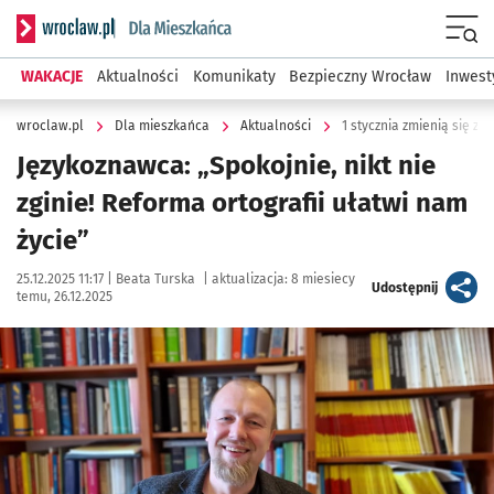
Serwis informacyjny wroclaw.pl podserwis: Dla mieszkańca
Menu
WAKACJE
Aktualności
Komunikaty
Bezpieczny Wrocław
Inwest
wroclaw.pl
Dla mieszkańca
Aktualności
1 stycznia zmienią się zas
Językoznawca: „Spokojnie, nikt nie
zginie! Reforma ortografii ułatwi nam
życie”
Data publikacji:
Autor:
25.12.2025 11:17 |
Beata Turska
|
aktualizacja:
8 miesiecy
artykuł
Udostępnij
temu, 26.12.2025
Kliknij, aby powiększyć