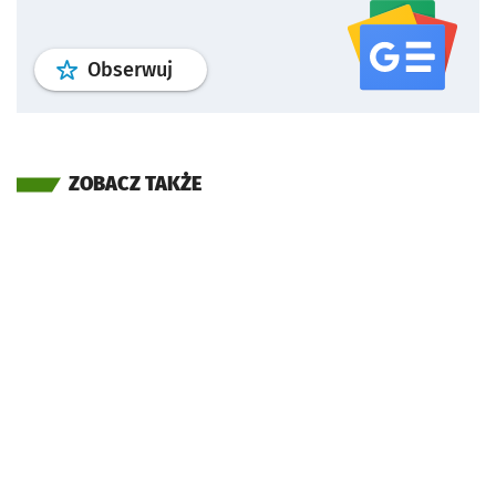
profil
google news
serwisu wroclaw
Obserwuj
ZOBACZ TAKŻE