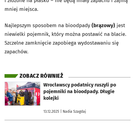
i złożone na płasko – nie będą miały zapachu i zajmą
mniej miejsca.
Najlepszym sposobem na bioodpady
(brązowy)
jest
niewielki pojemnik, który można postawić na blacie.
Szczelne zamknięcie zapobiega wydostawaniu się
zapachów.
ZOBACZ RÓWNIEŻ
otworzy się w nowej karcie
Wrocławscy podatnicy ruszyli po
pojemniki na bioodpady. Długie
kolejki
13.12.2025
| Nadia Szagdaj