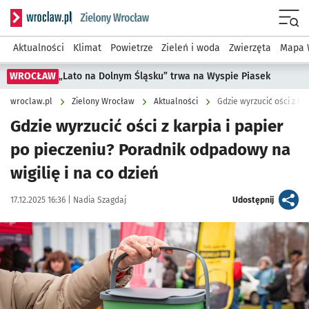
Serwis informacyjny wroclaw.pl podserwis: Środowisko we 
Menu
Aktualności
Klimat
Powietrze
Zieleń i woda
Zwierzęta
Mapa 
WROCŁAW
„Lato na Dolnym Śląsku” trwa na Wyspie Piasek
wroclaw.pl
Zielony Wrocław
Aktualności
Gdzie wyrzucić ości z ka
Gdzie wyrzucić ości z karpia i papier
po pieczeniu? Poradnik odpadowy na
wigilię i na co dzień
Data publikacji:
Autor:
artykuł
17.12.2025 16:36 |
Nadia Szagdaj
Udostępnij
Kliknij, aby powiększyć