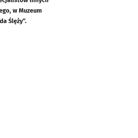
utego, w Muzeum
a Ślęży”.