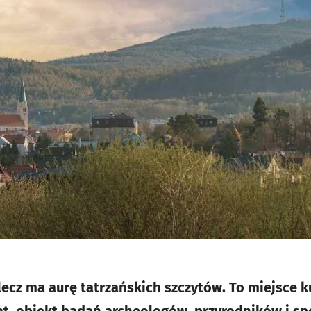
 lecz ma aurę tatrzańskich szczytów. To miejsce k
lat, obiekt badań archeologów, przyrodników i sp