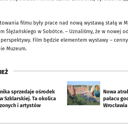
otowania filmu były prace nad nową wystawą stałą w 
m Ślężańskiego w Sobótce. – Uznaliśmy, że w nowej o
ej perspektywy. Film będzie elementem wystawy – cenn
bie Muzeum.
IEŻ
rcie
otworzy się w nowej karci
hnika sprzedaje ośrodek
Nowa atra
 Szklarskiej. Ta okolica
pałacu godzinę 
czonych i artystów
Wrocławia