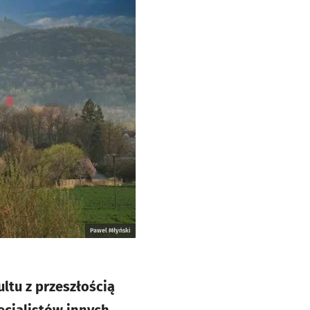
Pawel Młyński
ultu z przeszłością
ecjalistów innych