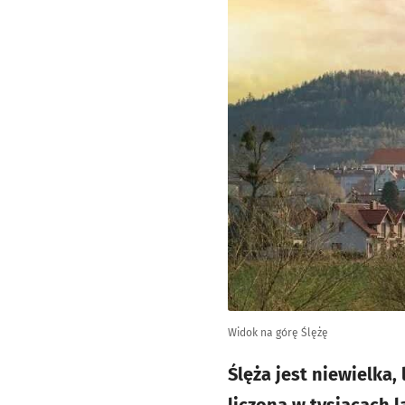
Widok na górę Ślężę
Ślęża jest niewielka,
liczoną w tysiącach 