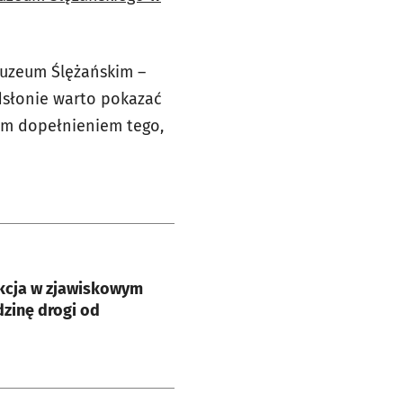
Muzeum Ślężańskim –
dsłonie warto pokazać
ym dopełnieniem tego,
e
kcja w zjawiskowym
drogi od