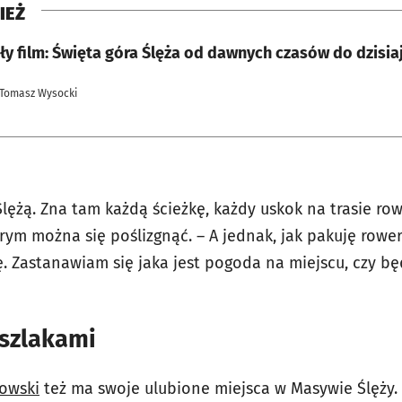
IEŻ
y film: Święta góra Ślęża od dawnych czasów do dzisia
 Tomasz Wysocki
Ślężą. Zna tam każdą ścieżkę, każdy uskok na trasie ro
rym można się poślizgnąć. – A jednak, jak pakuję rower
. Zastanawiam się jaka jest pogoda na miejscu, czy bę
szlakami
owski
też ma swoje ulubione miejsca w Masywie Ślęży.