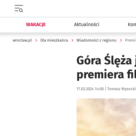
Menu główne portalu wroclaw.pl
WAKACJE
Aktualności
Kom
wroclaw.pl
Dla mieszkańca
Wiadomości z regionu
Premi
Góra Ślęża 
premiera fi
Data publikacji:
Autor:
17.02.2024 14:00 |
Tomasz Wysocki
Kliknij, aby powiększyć