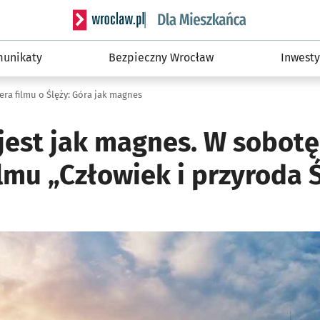
Serwis informacyjny wroclaw.pl podserwis: Dla
unikaty
Bezpieczny Wrocław
Inwesty
era filmu o Ślęży: Góra jak magnes
jest jak magnes. W sobotę,
lmu „Człowiek i przyroda 