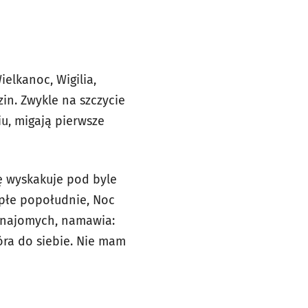
ielkanoc, Wigilia,
zin. Zwykle na szczycie
iu, migają pierwsze
ę wyskakuje pod byle
epłe popołudnie, Noc
 znajomych, namawia:
óra do siebie. Nie mam