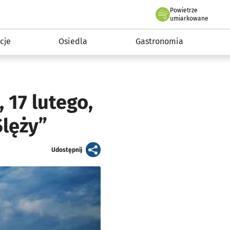
Powietrze
we Wrocławiu
 mieszkańca
umiarkowane
cje
Osiedla
Gastronomia
 17 lutego,
Ślęży”
artykuł
Udostępnij