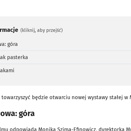
ormacje
(kliknij, aby przejść)
wa: góra
jak pasterka
lakami
 towarzyszyć będzie otwarciu nowej wystawy stałej w
łowa: góra
 filmu odpowiada Monika Szima-Efinowicz, dyrektorka
M