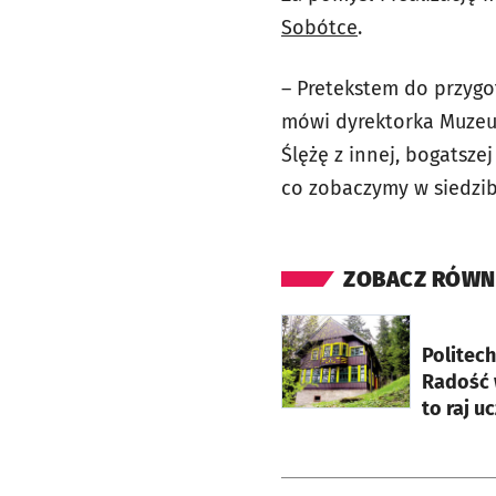
Sobótce
.
– Pretekstem do przyg
mówi dyrektorka Muzeu
Ślężę z innej, bogatsz
co zobaczymy w siedzi
ZOBACZ RÓWN
otworzy się w nowej ka
Politec
Radość w
to raj u