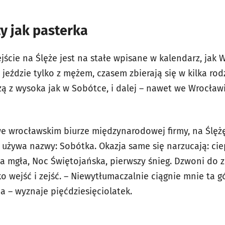
y jak pasterka
ście na Ślęże jest na stałe wpisane w kalendarz, jak W
 jeździe tylko z mężem, czasem zbierają się w kilka rod
zą z wysoka jak w Sobótce, i dalej – nawet we Wrocław
e wrocławskim biurze międzynarodowej firmy, na Ślęż
 używa nazwy: Sobótka. Okazja same się narzucają: ci
nna mgła, Noc Świętojańska, pierwszy śnieg. Dzwoni do
o wejść i zejść. – Niewytłumaczalnie ciągnie mnie ta g
a – wyznaje pięćdziesięciolatek.