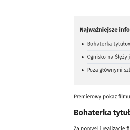
Najważniejsze inf
Bohaterka tytuło
Ognisko na Ślęży 
Poza głównymi sz
Premierowy pokaz filmu
Bohaterka tytu
Za pomysł i realizację