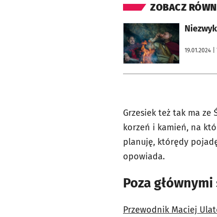
ZOBACZ RÓWN
otworzy się w nowej karcie
Niezwykł
19.01.2024
|
Grzesiek też tak ma ze 
korzeń i kamień, na któ
planuję, którędy pojadę
opowiada.
Poza głównymi 
Przewodnik Maciej Ulat