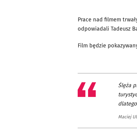
Prace nad filmem trwały
odpowiadali Tadeusz Ba
Film będzie pokazywany 
Ślęża p
turysty
dlatego
Maciej U