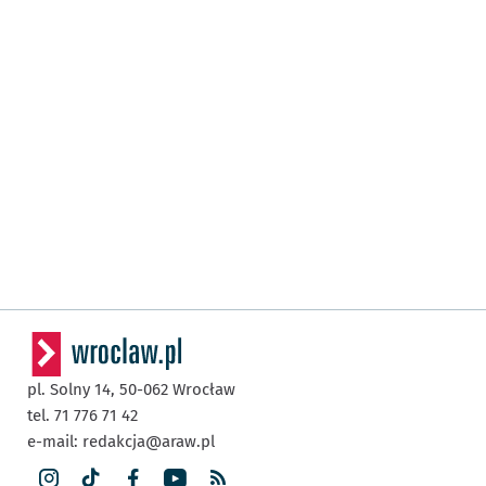
pl. Solny 14,
50-062
Wrocław
tel. 71 776 71 42
e-mail:
redakcja@araw.pl