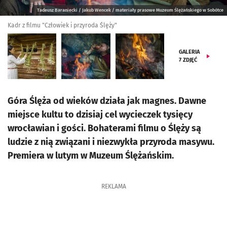
Tadeusz Baraniecki / Jakub Wencek / materiały prasowe Muzeum Ślężańskiego w Sobótce
Kadr z filmu "Człowiek i przyroda Ślęży"
GALERIA
7
ZDJĘĆ
Góra Ślęża od wieków działa jak magnes. Dawne
miejsce kultu to dzisiaj cel wycieczek tysięcy
wrocławian i gości. Bohaterami filmu o Ślęży są
ludzie z nią związani i niezwykła przyroda masywu.
Premiera w lutym w Muzeum Ślężańskim.
REKLAMA