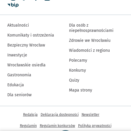
Aktualności
Dla osób z
niepełnosprawnościami
Komunikaty i ostrzeżenia
Zdrowie we Wrocławiu
Bezpieczny Wrocław
Wiadomości z regionu
Inwestycje
Polecamy
Wrocławskie osiedla
Konkursy
Gastronomia
Quizy
Edukacja
Mapa strony
Dla seniorów
Inne informacje
Redakcja
Deklaracja dostępności
Newsletter
Regulamin
Regulamin konkursów
Polityka prywatności