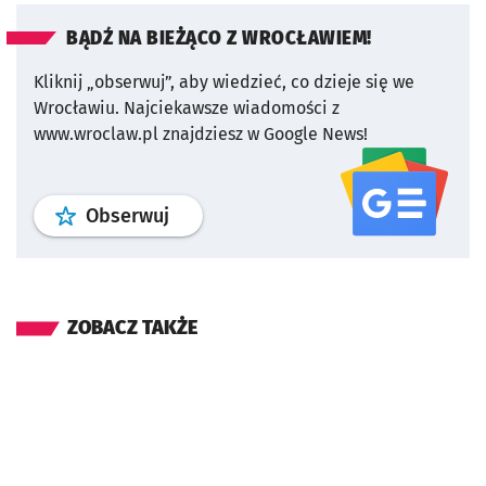
BĄDŹ NA BIEŻĄCO Z WROCŁAWIEM!
Kliknij „obserwuj”, aby wiedzieć, co dzieje się we
Wrocławiu.
Najciekawsze wiadomości z
www.wroclaw.pl znajdziesz w Google News!
profil
google news
serwisu wroclaw
Obserwuj
ZOBACZ TAKŻE