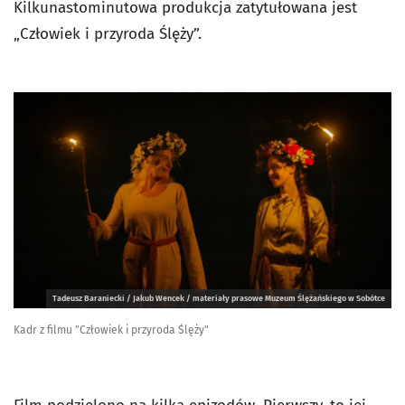
Kilkunastominutowa produkcja zatytułowana jest
„Człowiek i przyroda Ślęży”.
Tadeusz Baraniecki / Jakub Wencek / materiały prasowe Muzeum Ślężańskiego w Sobótce
Kadr z filmu "Człowiek i przyroda Ślęży"