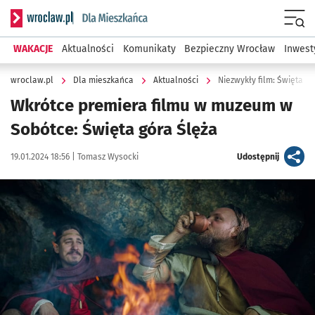
Serwis informacyjny wroclaw.pl podserwis: Dla mieszkańca
Menu
WAKACJE
Aktualności
Komunikaty
Bezpieczny Wrocław
Inwest
wroclaw.pl
Dla mieszkańca
Aktualności
Niezwykły film: Święta g
Wkrótce premiera filmu w muzeum w
Sobótce: Święta góra Ślęża
Data publikacji:
Autor:
artykuł
19.01.2024 18:56 |
Tomasz Wysocki
Udostępnij
Kliknij, aby zobaczyć galerię