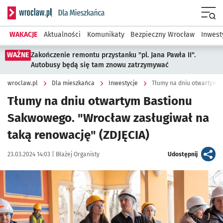
Serwis informacyjny wroclaw.pl podserwis: Dla mieszkańca
Menu
WAKACJE
Aktualności
Komunikaty
Bezpieczny Wrocław
Inwest
WAŻNE
Zakończenie remontu przystanku "pl. Jana Pawła II".
Autobusy będą się tam znowu zatrzymywać
wroclaw.pl
Dla mieszkańca
Inwestycje
Tłumy na dniu otwartym B
Tłumy na dniu otwartym Bastionu
Sakwowego. "Wrocław zasługiwał na
taką renowację" (ZDJĘCIA)
Data publikacji:
Autor:
artykuł
23.03.2024 14:03 |
Błażej Organisty
Udostępnij
Kliknij, aby zobaczyć galerię