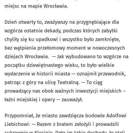
miejsc na mapie Wrocławia.
Dzień otwarty to, zważywszy na przygnębiające dla
wzgórza ostatnie dekady, podczas których zabytki
chyliły się ku upadkowi i wszystko było zamknięte,
bez wątpienia przełomowy moment w nowoczesnych
dziejach Wrocławia. — Jak wybudowano to wzgórze na
początku dziewiętnastego wieku, to było wielkie
wydarzenie w historii miasta — oznajmił przewodnik,
patrząc z góry na ulicę Teatralną. — To ciąg
prowadzący nas obok ważnych inwestycji miejskich –
łaźni miejskiej i opery — zauważył.
Przypomniał, że miasto zawdzięcza budowle Adolfowi
Liebichowi: — Razem z bratem założyli i prowadzili
cukrownię w Klecinie. Dała im takie dochody, że stali