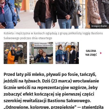
Grzegorz Rajter
Kobieta i mężczyzna w kaskach oglądają z grupą półkolistą loggię Bastionu
Sakwowego podczas dnia otwartego
GALERIA
168
ZDJĘĆ
Przed laty pili mleko, pływali po fosie, tańczyli,
jeździli na łyżwach. Dziś (23 marca) wrocławianie
licznie wrócili na reprezentacyjne wzgórze, żeby
zobaczyć efekt kończącej się pierwszej części
szerokiej rewitalizacji Bastionu Sakwowego.
„Odnowione, kolorowe, przepięknie” — stwierdziła