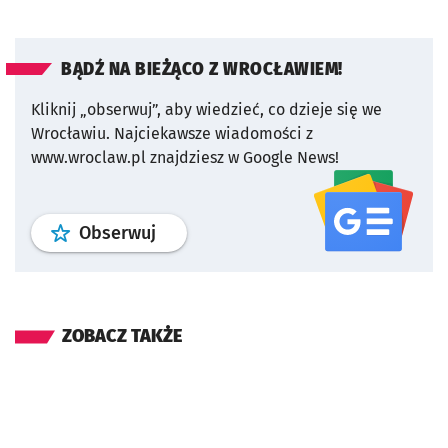
BĄDŹ NA BIEŻĄCO Z WROCŁAWIEM!
Kliknij „obserwuj”, aby wiedzieć, co dzieje się we
Wrocławiu.
Najciekawsze wiadomości z
www.wroclaw.pl znajdziesz w Google News!
profil
google news
serwisu wroclaw
Obserwuj
ZOBACZ TAKŻE