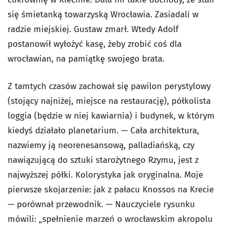
się śmietanką towarzyską Wrocławia. Zasiadali w
radzie miejskiej. Gustaw zmarł. Wtedy Adolf
postanowił wyłożyć kasę, żeby zrobić coś dla
wrocławian, na pamiątkę swojego brata.
Z tamtych czasów zachował się pawilon perystylowy
(stojący najniżej, miejsce na restaurację), półkolista
loggia (będzie w niej kawiarnia) i budynek, w którym
kiedyś działało planetarium. — Cała architektura,
nazwiemy ją neorenesansową, palladiańską, czy
nawiązującą do sztuki starożytnego Rzymu, jest z
najwyższej półki. Kolorystyka jak oryginalna. Moje
pierwsze skojarzenie: jak z pałacu Knossos na Krecie
— porównał przewodnik. — Nauczyciele rysunku
mówili: „spełnienie marzeń o wrocławskim akropolu