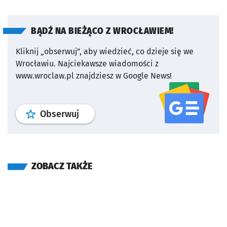
BĄDŹ NA BIEŻĄCO Z WROCŁAWIEM!
Kliknij „obserwuj”, aby wiedzieć, co dzieje się we
Wrocławiu.
Najciekawsze wiadomości z
www.wroclaw.pl znajdziesz w Google News!
profil
google news
serwisu wroclaw
Obserwuj
ZOBACZ TAKŻE