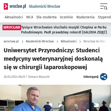
Serwis informacyjny wroclaw.pl podserwis: Akademicki Wro
Men
Aktualności
WCA
Dla studenta
Uczelnie
Wydarzenia
Stypend
WROCŁAW
Tysiące Wrocławian słuchało muzyki Chopina w Parku
Południowym. Padł prawdziwy rekord! [GALERIA ZDJĘĆ}
wroclaw.pl
Akademicki Wrocław
Aktualności
Wrocław to lider no
Uniwersytet Przyrodniczy: Studenci
medycyny weterynaryjnej doskonalą
się w chirurgii laparoskopowej
Data publikacji:
Autor:
artykuł
26.03.2024 06:25 |
Tomasz Wysocki
Udostępnij
Kliknij, aby powiększyć