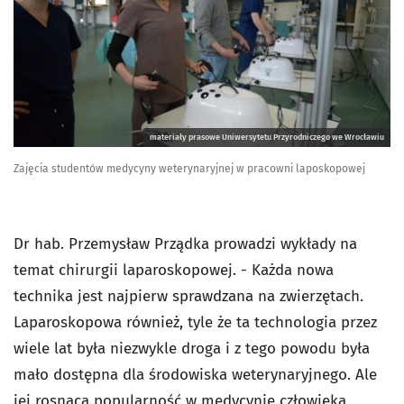
materiały prasowe Uniwersytetu Przyrodniczego we Wrocławiu
Zajęcia studentów medycyny weterynaryjnej w pracowni laposkopowej
Dr hab. Przemysław Prządka prowadzi wykłady na
temat chirurgii laparoskopowej. - Każda nowa
technika jest najpierw sprawdzana na zwierzętach.
Laparoskopowa również, tyle że ta technologia przez
wiele lat była niezwykle droga i z tego powodu była
mało dostępna dla środowiska weterynaryjnego. Ale
jej rosnąca popularność w medycynie człowieka