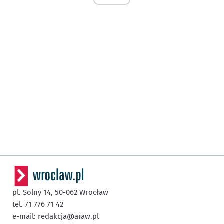
pl. Solny 14,
50-062
Wrocław
tel. 71 776 71 42
e-mail:
redakcja@araw.pl