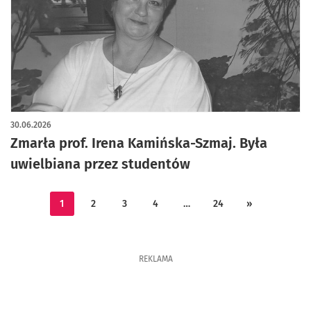
30.06.2026
Zmarła prof. Irena Kamińska-Szmaj. Była
uwielbiana przez studentów
1
2
3
4
…
24
»
REKLAMA