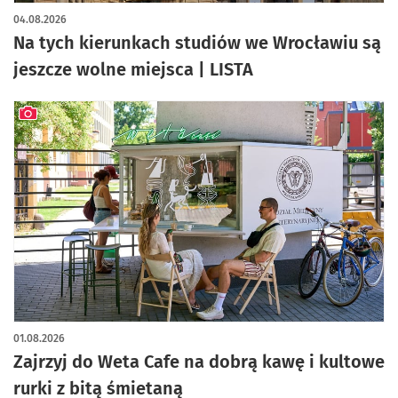
04.08.2026
Na tych kierunkach studiów we Wrocławiu są
jeszcze wolne miejsca | LISTA
artykuł z galerią zdjęć
01.08.2026
Zajrzyj do Weta Cafe na dobrą kawę i kultowe
rurki z bitą śmietaną