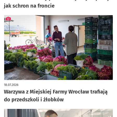
jak schron na froncie
artykuł z galerią zdjęć
18.07.2026
Warzywa z Miejskiej Farmy Wrocław trafiają
do przedszkoli i żłobków