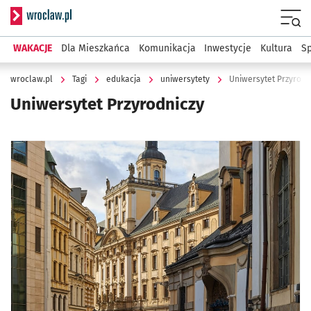
Serwis informacyjny wroclaw.pl
Menu
WAKACJE
Dla Mieszkańca
Komunikacja
Inwestycje
Kultura
Sp
wroclaw.pl
Tagi
edukacja
uniwersytety
Uniwersytet Przyrodn
Uniwersytet Przyrodniczy