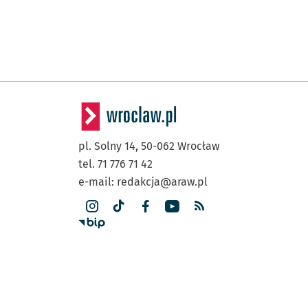
pl. Solny 14,
50-062
Wrocław
tel. 71 776 71 42
e-mail:
redakcja@araw.pl