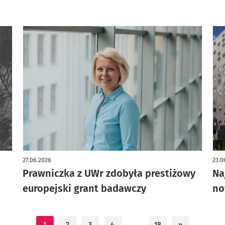
27.06.2026
23.0
Prawniczka z UWr zdobyła prestiżowy
Na
europejski grant badawczy
no
1
2
3
4
…
18
»