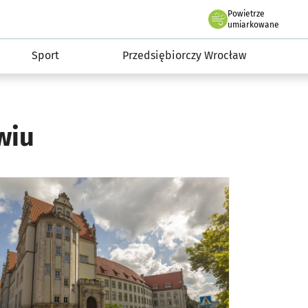
claw.pl
Powietrze
we Wrocławiu
umiarkowane
Sport
Przedsiębiorczy Wrocław
wiu