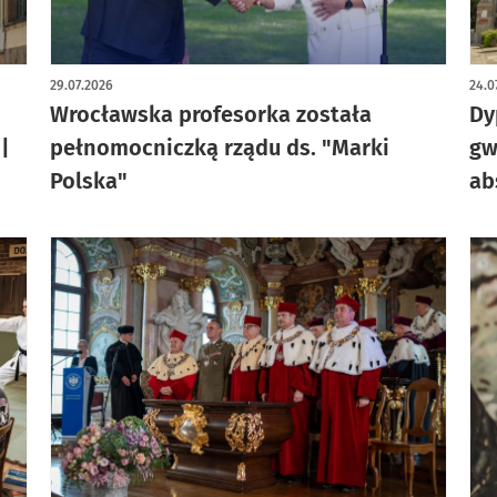
29.07.2026
24.0
Wrocławska profesorka została
Dy
|
pełnomocniczką rządu ds. "Marki
gw
Polska"
ab