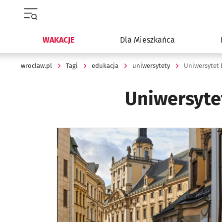
Menu główne portalu wroclaw.pl
WAKACJE
Dla Mieszkańca
wroclaw.pl
Tagi
edukacja
uniwersytety
Uniwersytet
Uniwersyte