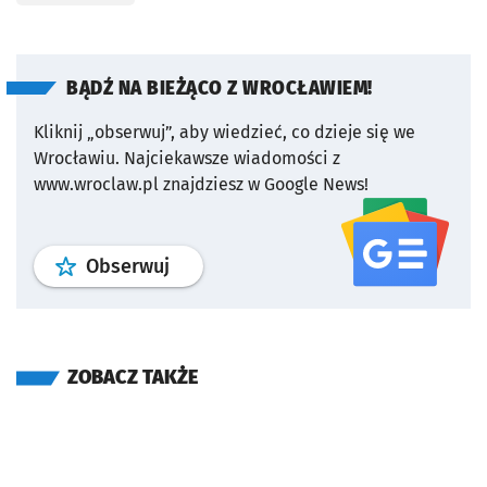
BĄDŹ NA BIEŻĄCO Z WROCŁAWIEM!
Kliknij „obserwuj”, aby wiedzieć, co dzieje się we
Wrocławiu.
Najciekawsze wiadomości z
www.wroclaw.pl znajdziesz w Google News!
profil
google news
serwisu wroclaw
Obserwuj
ZOBACZ TAKŻE