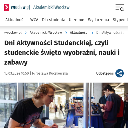
Serwis informacyjny wroclaw.pl podserwis: Akademicki Wro
Men
Aktualności
WCA
Dla studenta
Uczelnie
Wydarzenia
Stypend
wroclaw.pl
Akademicki Wrocław
Aktualności
Dni Aktywności Stud
Dni Aktywności Studenckiej, czyli
studenckie święto wyobraźni, nauki i
zabawy
Data publikacji:
Autor:
artykuł
15.03.2024 10:50 |
Mirosława Kuczkowska
Udostępnij
Kliknij, aby zobaczyć galerię