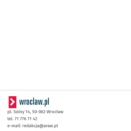
pl. Solny 14,
50-062
Wrocław
tel. 71 776 71 42
e-mail:
redakcja@araw.pl