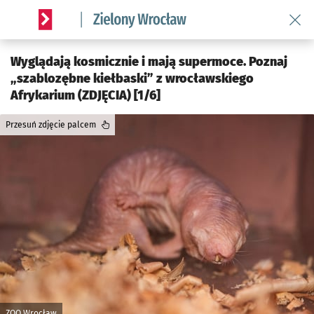
Wróć 
Serwis informacyjny wroclaw.pl podserwis: Środowisko we 
Wyglądają kosmicznie i mają supermoce. Poznaj
„szablozębne kiełbaski” z wrocławskiego
Afrykarium (ZDJĘCIA) [1/6]
Przesuń zdjęcie palcem
ZOO Wrocław