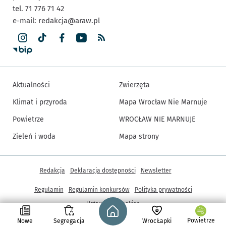
tel. 71 776 71 42
e-mail:
redakcja@araw.pl
Aktualności
Zwierzęta
Klimat i przyroda
Mapa Wrocław Nie Marnuje
Powietrze
WROCŁAW NIE MARNUJE
Zieleń i woda
Mapa strony
Inne informacje
Redakcja
Deklaracja dostępności
Newsletter
Regulamin
Regulamin konkursów
Polityka prywatności
Strona główna - wroclaw.pl
Ustawienia cookies
Powietrze
Nowe
Segregacja
WrocŁapki
© Copyright 2005-2026, ARAW S.A., Gmina Wrocław