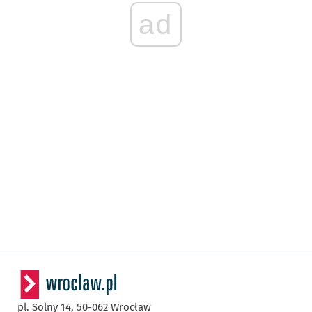
ad
pl. Solny 14,
50-062
Wrocław