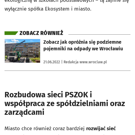
ekologiczną w szkołach podstawowych – tą zajmie się
wyłącznie spółka Ekosystem i miasto.
ZOBACZ RÓWNIEŻ
otworzy się w nowej karcie
Zobacz jak opróżnia się podziemne
pojemniki na odpady we Wrocławiu
21.06.2022
| Redakcja www.wroclaw.pl
Rozbudowa sieci PSZOK i
współpraca ze spółdzielniami oraz
zarządcami
Miasto chce również coraz bardziej
rozwijać sieć