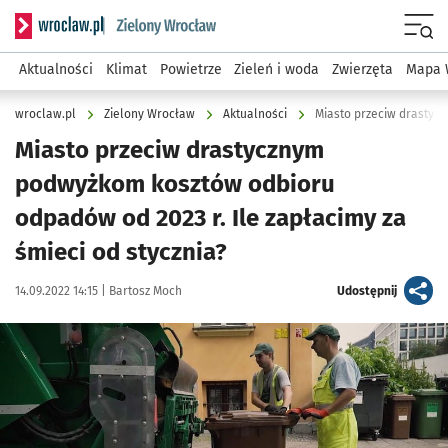
Serwis informacyjny wroclaw.pl podserwis: Środowisko we 
Menu
Aktualności
Klimat
Powietrze
Zieleń i woda
Zwierzęta
Mapa 
wroclaw.pl
Zielony Wrocław
Aktualności
Miasto przeciw drastycznym
podwyżkom kosztów odbioru
odpadów od 2023 r. Ile zapłacimy za
śmieci od stycznia?
Data publikacji:
Autor:
artykuł
14.09.2022 14:15 |
Bartosz Moch
Udostępnij
Kliknij, aby powiększyć