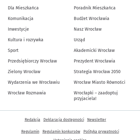
Dla Mieszkańca
Poradnik Mieszkańca
Komunikacja
Budżet Wrocławia
Inwestycje
Nasz Wrocław
Kultura i rozrywka
Urząd
Sport
Akademicki Wrocław
Przedsiębiorczy Wrocław
Prezydent Wrocławia
Zielony Wrocław
Strategia Wrocław 2050
Wydarzenia we Wrocławiu
Wrocław Miasto Równości
Wrocław Rozmawia
Wrocłapki – zaadoptuj
przyjaciela!
Inne informacje
Redakcja
Deklaracja dostępności
Newsletter
Regulamin
Regulamin konkursów
Polityka prywatności