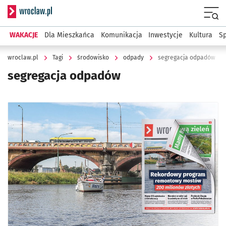
Serwis informacyjny wroclaw.pl
Menu
WAKACJE
Dla Mieszkańca
Komunikacja
Inwestycje
Kultura
Sp
wroclaw.pl
Tagi
środowisko
odpady
segregacja odpadów
segregacja odpadów