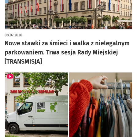
artykuł z galerią zdjęć
08.07.2026
Nowe stawki za śmieci i walka z nielegalnym
parkowaniem. Trwa sesja Rady Miejskiej
[TRANSMISJA]