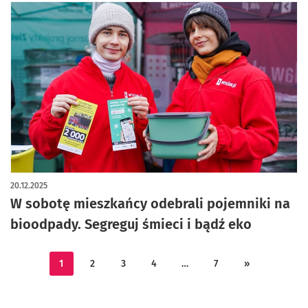
20.12.2025
W sobotę mieszkańcy odebrali pojemniki na
bioodpady. Segreguj śmieci i bądź eko
1
2
3
4
…
7
»