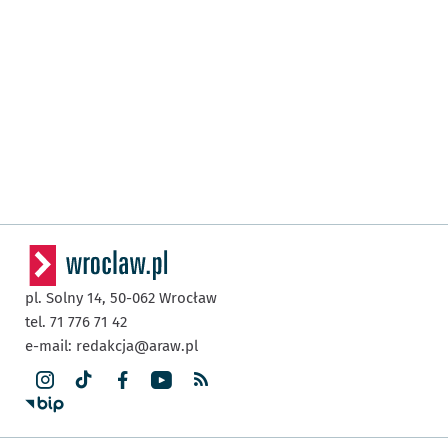
pl. Solny 14,
50-062
Wrocław
tel. 71 776 71 42
e-mail:
redakcja@araw.pl