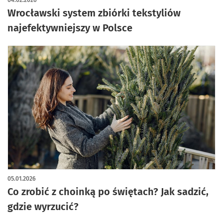
04.02.2026
Wrocławski system zbiórki tekstyliów
najefektywniejszy w Polsce
05.01.2026
Co zrobić z choinką po świętach? Jak sadzić,
gdzie wyrzucić?