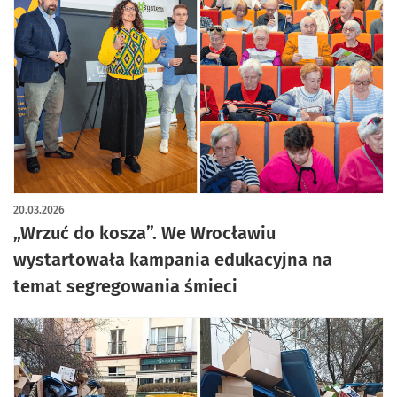
artykuł z galerią zdjęć
20.03.2026
„Wrzuć do kosza”. We Wrocławiu
wystartowała kampania edukacyjna na
temat segregowania śmieci