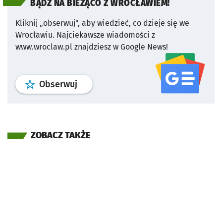
BĄDŹ NA BIEŻĄCO Z WROCŁAWIEM!
Kliknij „obserwuj”, aby wiedzieć, co dzieje się we
Wrocławiu.
Najciekawsze wiadomości z
www.wroclaw.pl znajdziesz w Google News!
profil
google news
serwisu wroclaw
Obserwuj
ZOBACZ TAKŻE