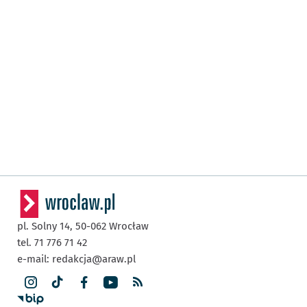
pl. Solny 14,
50-062
Wrocław
tel. 71 776 71 42
e-mail:
redakcja@araw.pl