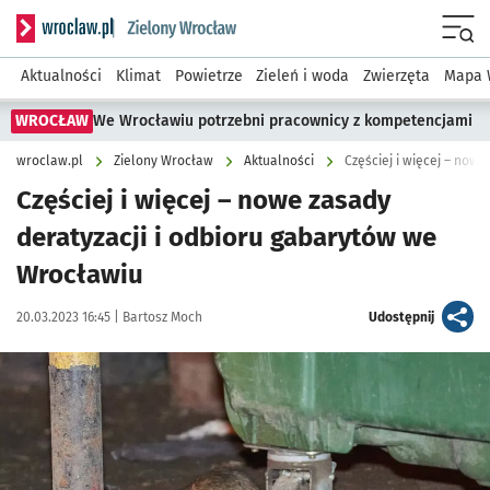
Serwis informacyjny wroclaw.pl podserwis: Środowisko we 
Menu
Aktualności
Klimat
Powietrze
Zieleń i woda
Zwierzęta
Mapa 
WROCŁAW
We Wrocławiu potrzebni pracownicy z kompetencjami
wroclaw.pl
Zielony Wrocław
Aktualności
Częściej i więcej – now
Częściej i więcej – nowe zasady
deratyzacji i odbioru gabarytów we
Wrocławiu
Data publikacji:
Autor:
artykuł
20.03.2023 16:45 |
Bartosz Moch
Udostępnij
Kliknij, aby powiększyć