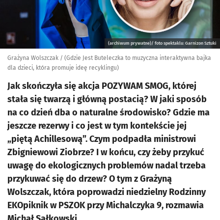
(archiwum prywatne)/ foto spektaklu: Garnizon Sztuki
Grażyna Wolszczak / (Gdzie Jest Buteleczka to muzyczna interaktywna bajka
dla dzieci, która promuje ideę recyklingu)
Jak skończyła się akcja POZYWAM SMOG, której
stała się twarzą i główną postacią? W jaki sposób
na co dzień dba o naturalne środowisko? Gdzie ma
jeszcze rezerwy i co jest w tym kontekście jej
„piętą Achillesową”. Czym podpadła ministrowi
Zbigniewowi Ziobrze? I w końcu, czy żeby przykuć
uwagę do ekologicznych problemów nadal trzeba
przykuwać się do drzew? O tym z Grażyną
Wolszczak, która poprowadzi niedzielny Rodzinny
EKOpiknik w PSZOK przy Michalczyka 9, rozmawia
Michał Sałkowski.