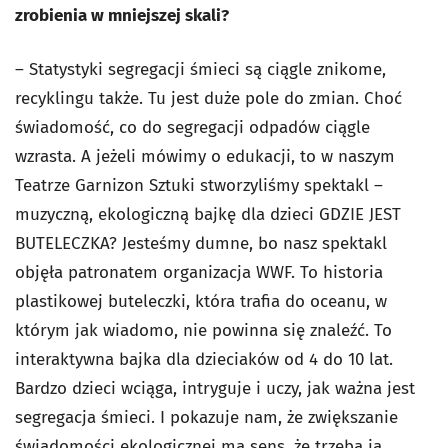
zrobienia w mniejszej skali?
– Statystyki segregacji śmieci są ciągle znikome,
recyklingu także. Tu jest duże pole do zmian. Choć
świadomość, co do segregacji odpadów ciągle
wzrasta. A jeżeli mówimy o edukacji, to w naszym
Teatrze Garnizon Sztuki stworzyliśmy spektakl –
muzyczną, ekologiczną bajkę dla dzieci
GDZIE JEST
BUTELECZKA
? Jesteśmy dumne, bo nasz spektakl
objęła patronatem organizacja WWF. To historia
plastikowej buteleczki, która trafia do oceanu, w
którym jak wiadomo, nie powinna się znaleźć. To
interaktywna bajka dla dzieciaków od 4 do 10 lat.
Bardzo dzieci wciąga, intryguje i uczy, jak ważna jest
segregacja śmieci. I pokazuje nam, że zwiększanie
świadomości ekologicznej ma sens, że trzeba ją