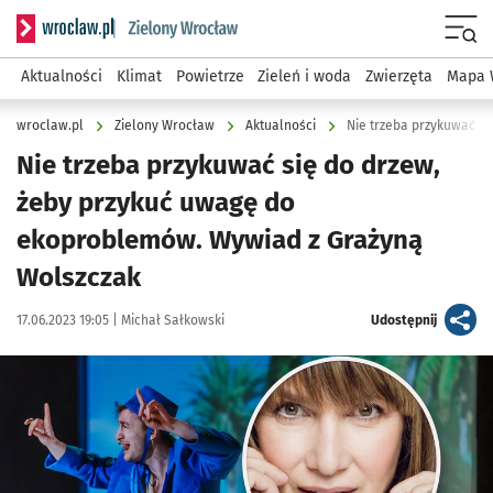
Serwis informacyjny wroclaw.pl podserwis: Środowisko we 
Menu
Aktualności
Klimat
Powietrze
Zieleń i woda
Zwierzęta
Mapa 
wroclaw.pl
Zielony Wrocław
Aktualności
Nie trzeba przykuwać się do drzew,
żeby przykuć uwagę do
ekoproblemów. Wywiad z Grażyną
Wolszczak
Data publikacji:
Autor:
artykuł
17.06.2023 19:05 |
Michał Sałkowski
Udostępnij
Kliknij, aby powiększyć