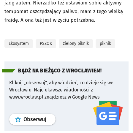
jadę autem. Nierzadko też ustawiam sobie aktywny
tempomat oszczędzający paliwo, mam z tego wielką
frajdę. A ona też jest w życiu potrzebna.
Ekosystem
PSZOK
zielony piknik
piknik
BĄDŹ NA BIEŻĄCO Z WROCŁAWIEM!
Kliknij „obserwuj”, aby wiedzieć, co dzieje się we
Wrocławiu.
Najciekawsze wiadomości z
www.wroclaw.pl znajdziesz w Google News!
profil
google news
serwisu wroclaw
Obserwuj