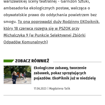
warszawskiej sceny teatralnej - Garnizon Sztuki,
ambasadorka ekologicznych postaw, walcząca o
obywatelskie prawo do oddychania powietrzem bez
smogu.
To ona poprowadzi duży Rodzinny EKOpiknik,
który 18 czerwca rozegra się w PSZOK przy
Michalczyka 9 (w Punkcie Selektywnej Zbiórki
Odpadów Komunalnych)
ZOBACZ RÓWNIEŻ
otworzy się w nowej karcie
Ekologiczne zabawy, tworzenie
zabawek, pokaz sprzątających
pojazdów. EkoPiknik już w niedzielę
17.06.2023
| Magdalena Talik