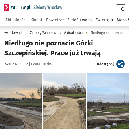
Serwis informacyjny wroclaw.pl podserwis: Środowisko we 
Menu
Aktualności
Klimat
Powietrze
Zieleń i woda
Zwierzęta
Mapa 
wroclaw.pl
Zielony Wrocław
Aktualności
Niedługo nie poznacie Gó
Niedługo nie poznacie Górki
Szczepińskiej. Prace już trwają
Data publikacji:
Autor:
artykuł
24.11.2025 18:32 |
Beata Turska
Udostępnij
Kliknij, aby powiększyć