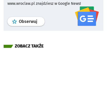
www.wroclaw.pl znajdziesz w Google News!
profil
google news
serwisu wroclaw
Obserwuj
ZOBACZ TAKŻE