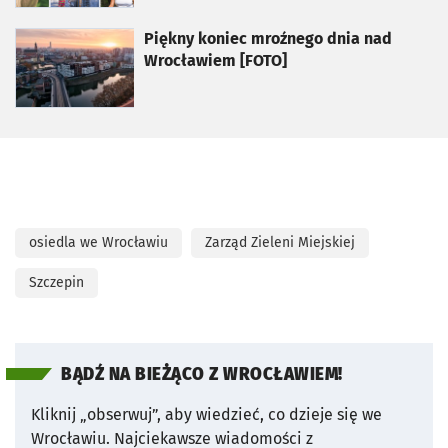
otworzy się w nowej karcie
Piękny koniec mroźnego dnia nad
Wrocławiem [FOTO]
osiedla we Wrocławiu
Zarząd Zieleni Miejskiej
Szczepin
BĄDŹ NA BIEŻĄCO Z WROCŁAWIEM!
Kliknij „obserwuj”, aby wiedzieć, co dzieje się we
Wrocławiu.
Najciekawsze wiadomości z