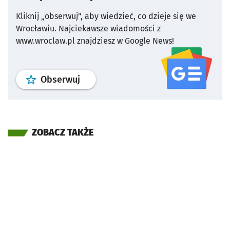
Kliknij „obserwuj”, aby wiedzieć, co dzieje się we
Wrocławiu.
Najciekawsze wiadomości z
www.wroclaw.pl znajdziesz w Google News!
profil
google news
serwisu wroclaw
Obserwuj
ZOBACZ TAKŻE