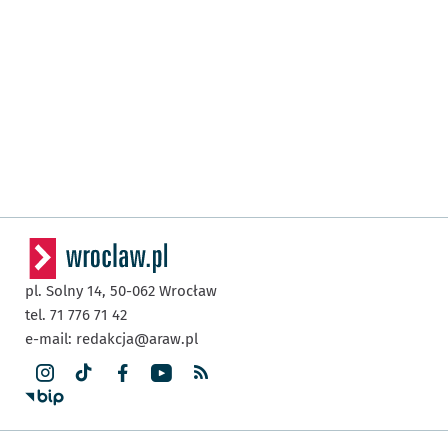
pl. Solny 14,
50-062
Wrocław
tel. 71 776 71 42
e-mail:
redakcja@araw.pl