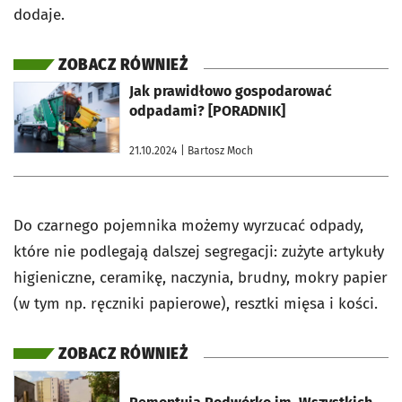
dodaje.
ZOBACZ RÓWNIEŻ
otworzy się w nowej karcie
Jak prawidłowo gospodarować
odpadami? [PORADNIK]
21.10.2024
| Bartosz Moch
Do czarnego pojemnika możemy wyrzucać odpady,
które nie podlegają dalszej segregacji: zużyte artykuły
higieniczne, ceramikę, naczynia, brudny, mokry papier
(w tym np. ręczniki papierowe), resztki mięsa i kości.
ZOBACZ RÓWNIEŻ
otworzy się w nowej karcie