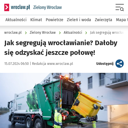
Serwis informacyjny wroclaw.pl podserwis: Środowisko we 
Menu
Aktualności
Klimat
Powietrze
Zieleń i woda
Zwierzęta
Mapa 
wroclaw.pl
Zielony Wrocław
Aktualności
Jak segregują wrocławia
Jak segregują wrocławianie? Dałoby
się odzyskać jeszcze połowę!
Data publikacji:
Autor:
artykuł
15.07.2024 06:50 |
Redakcja www.wroclaw.pl
Udostępnij
Kliknij, aby powiększyć