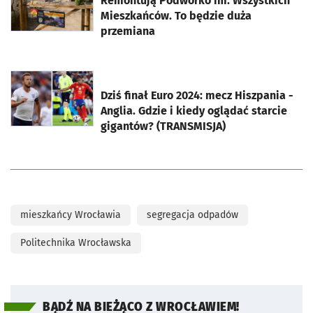
Remontują Podwórko im. Wszystkich
Mieszkańców. To będzie duża
przemiana
otworzy się w nowej karcie
Dziś finał Euro 2024: mecz Hiszpania -
Anglia. Gdzie i kiedy oglądać starcie
gigantów? (TRANSMISJA)
mieszkańcy Wrocławia
segregacja odpadów
Politechnika Wrocławska
BĄDŹ NA BIEŻĄCO Z WROCŁAWIEM!