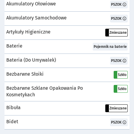
Akumulatory Ołowiowe
Pojemnik:
PSZOK
Akumulatory Samochodowe
Pojemnik:
PSZOK
Artykuły Higieniczne
Pojemnik:
Zmieszane
Baterie
Pojemnik:
Pojemnik na baterie
Bateria (do Umywalek)
Pojemnik:
PSZOK
Bezbarwne Słoiki
Pojemnik:
Szkło
Bezbarwne Szklane Opakowania Po
Pojemnik:
Szkło
Kosmetykach
Bibuła
Pojemnik:
Zmieszane
Bidet
Pojemnik:
PSZOK