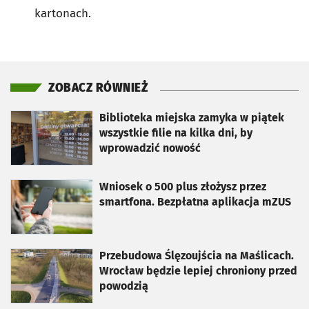
kartonach.
ZOBACZ RÓWNIEŻ
otworzy się w nowej karcie
Biblioteka miejska zamyka w piątek
wszystkie filie na kilka dni, by
wprowadzić nowość
otworzy się w nowej karcie
Wniosek o 500 plus złożysz przez
smartfona. Bezpłatna aplikacja mZUS
otworzy się w nowej karcie
Przebudowa Ślęzoujścia na Maślicach.
Wrocław będzie lepiej chroniony przed
powodzią