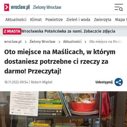
Serwis informacyjny wroclaw.pl podserwis: Środowisko we 
Menu
Aktualności
Klimat
Powietrze
Zieleń i woda
Zwierzęta
Mapa 
Z MIASTA
Wrocławska Potańcówka za nami. Zobaczcie zdjęcia
wroclaw.pl
Zielony Wrocław
Aktualności
Oto miejsce na Maślicach, w którym
dostaniesz potrzebne ci rzeczy za
darmo! Przeczytaj!
Data publikacji:
Autor:
artykuł
18.11.2022 09:54 |
Robert Migdał
Udostępnij
Kliknij, aby powiększyć